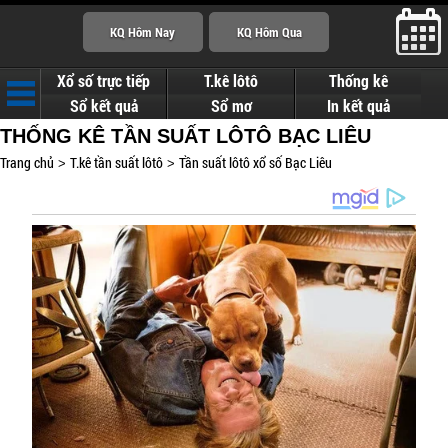
Xổ số trực tiếp
T.kê lôtô
Thống kê
Sổ kết quả
Sổ mơ
In kết quả
THỐNG KÊ TẦN SUẤT LÔTÔ BẠC LIÊU
Trang chủ
T.kê tần suất lôtô
Tần suất lôtô xổ số Bạc Liêu
>
>