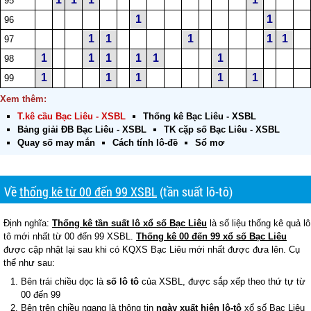
95
1
1
96
1
1
1
1
1
97
1
1
1
1
1
1
98
1
1
1
1
1
99
Xem thêm:
T.kê cầu Bạc Liêu - XSBL
Thống kê Bạc Liêu - XSBL
Bảng giải ĐB Bạc Liêu - XSBL
TK cặp số Bạc Liêu - XSBL
Quay số may mắn
Cách tính lô-đề
Sổ mơ
Về
thống kê từ 00 đến 99 XSBL
(tần suất lô-tô)
Định nghĩa:
Thống kê tần suất lô xổ số Bạc Liêu
là số liệu thống kê quả lô
tô mới nhất từ 00 đến 99 XSBL.
Thống kê 00 đến 99 xổ số Bạc Liêu
được cập nhật lại sau khi có KQXS Bạc Liêu mới nhất được đưa lên. Cụ
thể như sau:
Bên trái chiều dọc là
số lô tô
của XSBL, được sắp xếp theo thứ tự từ
00 đến 99
Bên trên chiều ngang là thông tin
ngày xuất hiện lô-tô
xổ số Bạc Liêu