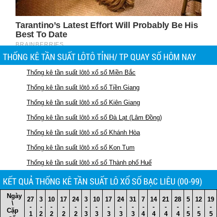
THỐNG KÊ TẦN SUẤT LÔTÔ TỈNH/ TP QUAY SỐ HÔM NAY
Thống kê tần suất lôtô xổ số Miền Bắc
Thống kê tần suất lôtô xổ số Tiền Giang
Thống kê tần suất lôtô xổ số Kiên Giang
Thống kê tần suất lôtô xổ số Đà Lạt (Lâm Đồng)
Thống kê tần suất lôtô xổ số Khánh Hòa
Thống kê tần suất lôtô xổ số Kon Tum
Thống kê tần suất lôtô xổ số Thành phố Huế
KẾT QUẢ THỐNG KÊ TẦN SUẤT LÔ XỔ SỐ BẠC LIÊU (00-99)
Ngày
27
3
10
17
24
3
10
17
24
31
7
14
21
28
5
12
19
\
-
-
-
-
-
-
-
-
-
-
-
-
-
-
-
-
-
Cặp
1
2
2
2
2
3
3
3
3
3
4
4
4
4
5
5
5