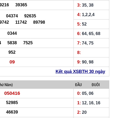
9216 39365
3:
35, 38
4:
1,2,2,4
5 04374 92635
9742 11742 89798
5:
52
0344
6:
64, 65, 68
64 5838 7525
7:
74, 75
952
8:
09
9:
90, 98
Kết quả XSBTH 30 ngày
hứ Năm)
ĐẦU
ĐUÔI
050416
0:
05, 06
52985
1:
12, 16, 16
46639
2:
20