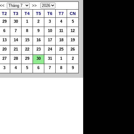
<<
>>
T2
T3
T4
T5
T6
T7
CN
29
30
1
2
3
4
5
6
7
8
9
10
11
12
13
14
15
16
17
18
19
20
21
22
23
24
25
26
27
28
29
30
31
1
2
3
4
5
6
7
8
9