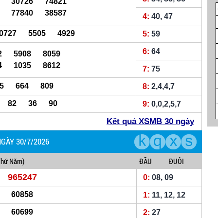
5 30726 74821
0 77840 38587
4:
40, 47
0727 5505 4929
5:
59
6:
64
92 5908 8059
84 1035 8612
7:
75
95 664 809
8:
2,4,4,7
 82 36 90
9:
0,0,2,5,7
Kết quả XSMB 30 ngày
GÀY 30/7/2026
Thứ Năm)
ĐẦU
ĐUÔI
965247
0:
08, 09
60858
1:
11, 12, 12
60699
2:
27