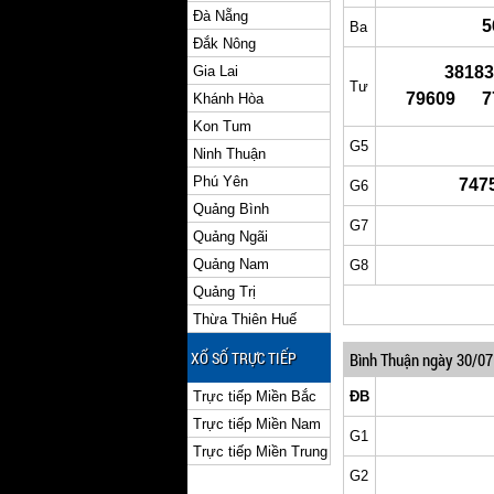
Đà Nẵng
5
Ba
Đắk Nông
Gia Lai
3818
Tư
79609 7
Khánh Hòa
Kon Tum
G5
Ninh Thuận
Phú Yên
74
G6
Quảng Bình
G7
Quảng Ngãi
Quảng Nam
G8
Quảng Trị
Thừa Thiên Huế
XỔ SỐ TRỰC TIẾP
Bình Thuận
ngày 30/07
Trực tiếp Miền Bắc
ĐB
Trực tiếp Miền Nam
G1
Trực tiếp Miền Trung
G2