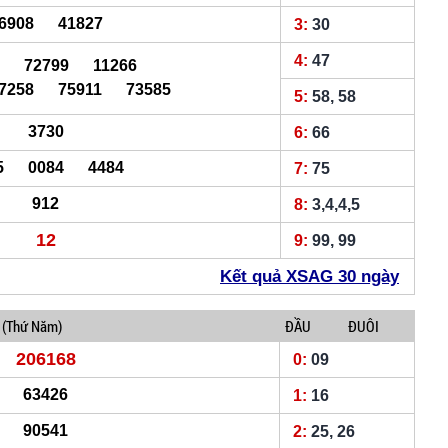
6908 41827
3:
30
4:
47
3 72799 11266
7258 75911 73585
5:
58, 58
3730
6:
66
75 0084 4484
7:
75
912
8:
3,4,4,5
12
9:
99, 99
Kết quả XSAG 30 ngày
(Thứ Năm)
ĐẦU
ĐUÔI
206168
0:
09
63426
1:
16
90541
2:
25, 26