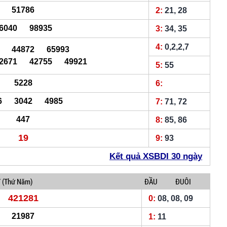
51786
2:
21, 28
6040 98935
3:
34, 35
4:
0,2,2,7
4 44872 65993
2671 42755 49921
5:
55
5228
6:
16 3042 4985
7:
71, 72
447
8:
85, 86
19
9:
93
Kết quả XSBDI 30 ngày
7
(Thứ Năm)
ĐẦU
ĐUÔI
421281
0:
08, 08, 09
21987
1:
11