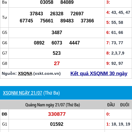
03058 84089
3:
Ba
4:
43, 45, 47
37843 26328 72697
Tư
67745 75661 89483 37366
5:
55, 58
3487
6:
61, 66
G5
0892 6073 4447
7:
73, 77
G6
523
8:
2,3,7,9
G7
27
9:
92, 97
G8
Kết quả XSQNM 30 ngày
Nguồn:
XSQNA
(xskt.com.vn)
XSQNM NGÀY 21/07
(Thứ Ba)
Quảng Nam
ngày 21/07
(Thứ Ba)
ĐẦU
ĐUÔI
330877
0:
ĐB
01592
1:
18, 19, 19
G1