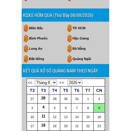
KQXS HÔM QUA (Thứ Bảy 08/08/2026)
Miền Bắc
TP. HCM
Bình Phước
Hậu Giang
Long An
Đà Nẵng
Đắk Nông
Quảng Ngãi
KẾT QUẢ XỔ SỐ QUẢNG NAM THEO NGÀY
<<
>>
T2
T3
T4
T5
T6
T7
CN
28
27
29
30
31
1
2
4
3
5
6
7
8
9
11
10
12
13
14
15
16
18
17
19
20
21
22
23