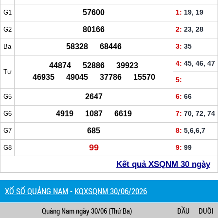
57600
1:
19, 19
G1
80166
2:
23, 28
G2
58328 68446
3:
35
Ba
4:
45, 46, 47
44874 52886 39923
Tư
46935 49045 37786 15570
5:
2647
6:
66
G5
4919 1087 6619
7:
70, 72, 74
G6
685
8:
5,6,6,7
G7
99
9:
99
G8
Kết quả XSQNM 30 ngày
XỔ SỐ QUẢNG NAM
-
KQXSQNM 30/06/2026
Quảng Nam
ngày 30/06
(Thứ Ba)
ĐẦU
ĐUÔI