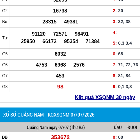
16738
2:
20
G2
28315 49381
3:
32, 38
Ba
4:
91120 72571 98491
Tư
25950 66172 95354 71384
5:
0,3,3,4
6032
6:
68
G5
4753 6968 2576
7:
71, 72, 76
G6
453
8:
81, 84
G7
98
9:
0,1,3,8
G8
Kết quả XSQNM 30 ngày
XỔ SỐ QUẢNG NAM
-
KQXSQNM 07/07/2026
Quảng Nam
ngày 07/07
(Thứ Ba)
ĐẦU
ĐUÔI
353672
0:
00
ĐB