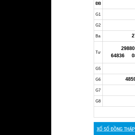
ĐB
G1
G2
2
Ba
2988
Tư
64836 0
G5
48
G6
G7
G8
XỔ SỐ ĐỒNG THÁP