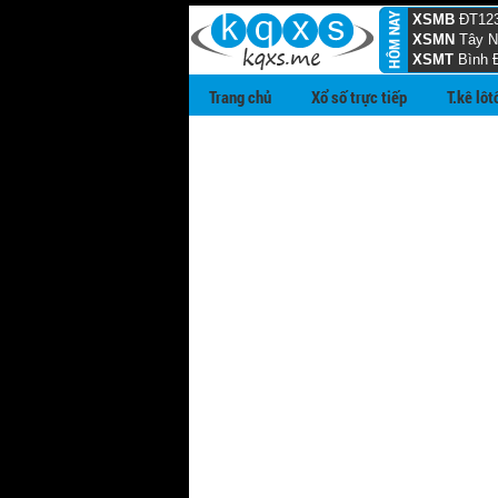
XSMB
ĐT12
XSMN
Tây N
XSMT
Bình 
Trang chủ
Xổ số trực tiếp
T.kê lôt