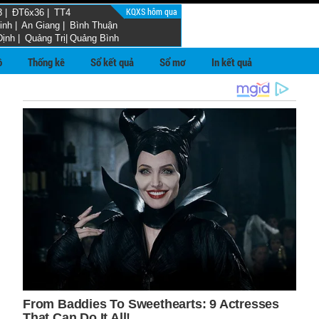
KQXS hôm qua
3
|
ĐT6x36
|
TT4
inh
|
An Giang
|
Bình Thuận
Định
|
Quảng Trị
|
Quảng Bình
ô
Thống kê
Sổ kết quả
Sổ mơ
In kết quả