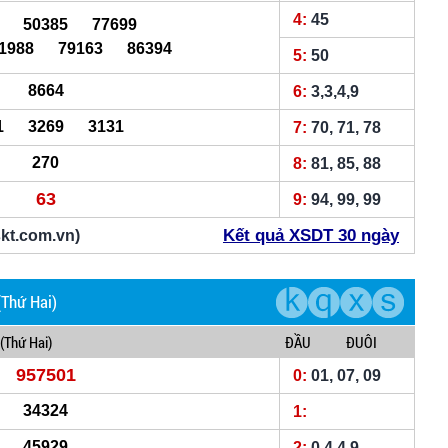
4:
45
9 50385 77699
1988 79163 86394
5:
50
8664
6:
3,3,4,9
71 3269 3131
7:
70, 71, 78
270
8:
81, 85, 88
63
9:
94, 99, 99
Kết quả XSDT 30 ngày
kt.com.vn)
Thứ Hai)
(Thứ Hai)
ĐẦU
ĐUÔI
957501
0:
01, 07, 09
34324
1:
45929
2:
0,4,4,9