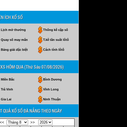
ỆN ÍCH XỔ SỐ
Lịch mở thưởng
Thống kê cặp số
Quay số may mắn
T.kê tần suất lôtô
Bảng giải đặc biệt
Cách tính lôtô
XS HÔM QUA (Thứ Sáu 07/08/2026)
Miền Bắc
Bình Dương
Trà Vinh
Vĩnh Long
Gia Lai
Ninh Thuận
T QUẢ XỔ SỐ ĐÀ NẴNG THEO NGÀY
<<
>>