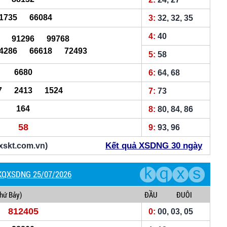
1735 66084
3:
32, 32, 35
4:
40
2 91296 99768
4286 66618 72493
5:
58
6680
6:
64, 68
17 2413 1524
7:
73
164
8:
80, 84, 86
58
9:
93, 96
Kết quả XSDNG 30 ngày
xskt.com.vn)
KQXSDNG 25/07/2026
hứ Bảy)
ĐẦU
ĐUÔI
812405
0:
00, 03, 05