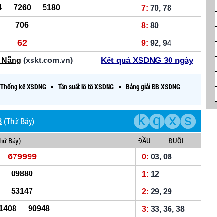
44 7260 5180
7:
70, 78
706
8:
80
62
9:
92, 94
Kết quả XSDNG 30 ngày
à Nẵng
(xskt.com.vn)
Thống kê XSDNG
Tần suất lô tô XSDNG
Bảng giải ĐB XSDNG
8
(Thứ Bảy)
hứ Bảy)
ĐẦU
ĐUÔI
679999
0:
03, 08
09880
1:
12
53147
2:
29, 29
1408 90948
3:
33, 36, 38