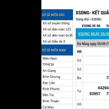
XSDNG- KẾT QUẢ
XỔ SỐ MIỀN BẮC
Trang chủ
XSDNG
>
Xổ số truyền thống
XSDNG 05-08
X
Xổ số điện toán 123
XSDNG NGÀY 05/0
Xổ số điện toán 6x36
Xổ số thần tài 4
Đà Nẵng
ngày 05/08
(T
XỔ SỐ MIỀN NAM
ĐB
Miền Nam
G1
TPHCM
G2
An Giang
Bình Dương
7
Ba
Bạc Liêu
0429
Bình Phước
Tư
83957 7
Bến Tre
Bình Thuận
G5
Cà Mau