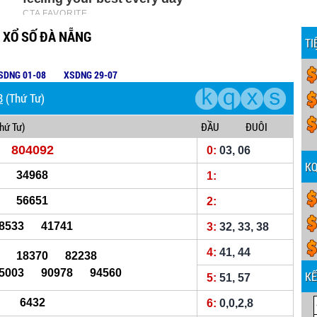
 XỔ SỐ ĐÀ NẴNG
TI
SDNG 01-08
XSDNG 29-07
8
(Thứ Tư)
hứ Tư)
ĐẦU
ĐUÔI
804092
0:
03, 06
KQ
34968
1:
56651
2:
8533 41741
3:
32, 33, 38
4:
41, 44
4 18370 82238
5003 90978 94560
KẾ
5:
51, 57
6432
6:
0,0,2,8