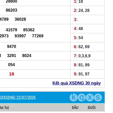
28800
1:
18
86203
2:
24, 28
4789 36028
3:
4:
48
6 41579 85362
2973 93997 77269
5:
54
9470
6:
62, 69
48 3291 8024
7:
0,3,6,9
054
8:
81, 89
18
9:
91, 97
Kết quả XSDNG 30 ngày
KQXSDNG 22/07/2026
hứ Tư)
ĐẦU
ĐUÔI