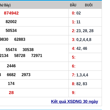
hứ Bảy)
ĐẦU
ĐUÔI
874942
0:
02
82002
1:
11
50534
2:
23, 28, 28
9830 62883
3:
0,2,4,4,8
4:
42, 46
1 55474 30538
2134 58728 72971
5:
2446
6:
23 6682 2973
7:
1,3,4,4
174
8:
82, 83
28
9:
Kết quả XSDNG 30 ngày