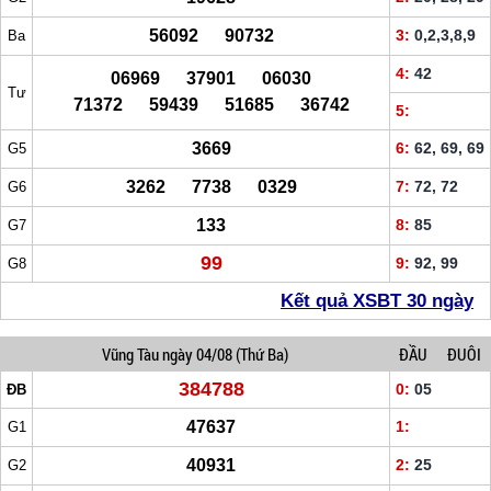
56092 90732
3:
0,2,3,8,9
Ba
4:
42
06969 37901 06030
Tư
71372 59439 51685 36742
5:
3669
6:
62, 69, 69
G5
3262 7738 0329
7:
72, 72
G6
133
8:
85
G7
99
9:
92, 99
G8
Kết quả XSBT 30 ngày
Vũng Tàu
ngày 04/08
(Thứ Ba)
ĐẦU
ĐUÔI
384788
0:
05
ĐB
47637
1:
G1
40931
2:
25
G2