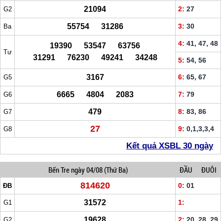
21094
2:
27
G2
55754 31286
3:
30
Ba
4:
41, 47, 48
19390 53547 63756
Tư
31291 76230 49241 34248
5:
54, 56
3167
6:
65, 67
G5
6665 4804 2083
7:
79
G6
479
8:
83, 86
G7
27
9:
0,1,3,3,4
G8
Kết quả XSBL 30 ngày
Bến Tre
ngày 04/08
(Thứ Ba)
ĐẦU
ĐUÔI
814620
0:
01
ĐB
31572
1:
G1
19628
2:
20, 28, 29
G2