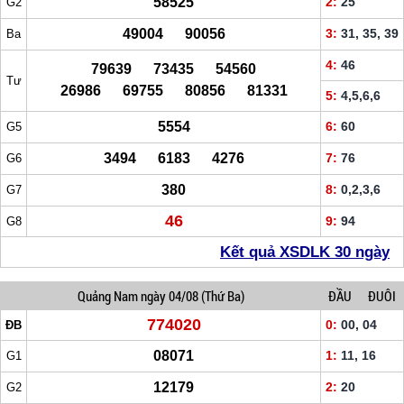
58525
2:
25
G2
49004 90056
3:
31, 35, 39
Ba
4:
46
79639 73435 54560
Tư
26986 69755 80856 81331
5:
4,5,6,6
5554
6:
60
G5
3494 6183 4276
7:
76
G6
380
8:
0,2,3,6
G7
46
9:
94
G8
Kết quả XSDLK 30 ngày
Quảng Nam
ngày 04/08
(Thứ Ba)
ĐẦU
ĐUÔI
774020
0:
00, 04
ĐB
08071
1:
11, 16
G1
12179
2:
20
G2