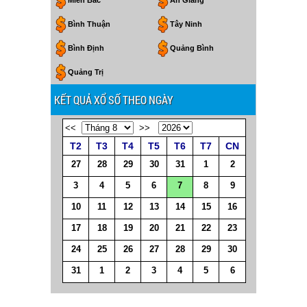
Bình Thuận
Tây Ninh
Bình Định
Quảng Bình
Quảng Trị
KẾT QUẢ XỔ SỐ THEO NGÀY
<<
>>
T2
T3
T4
T5
T6
T7
CN
27
28
29
30
31
1
2
3
4
5
6
7
8
9
10
11
12
13
14
15
16
17
18
19
20
21
22
23
24
25
26
27
28
29
30
31
1
2
3
4
5
6