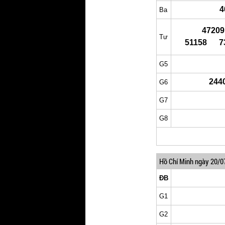
4
Ba
4720
Tư
51158 7
G5
24
G6
G7
G8
Hồ Chí Minh
ngày 20/0
ĐB
G1
G2