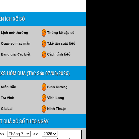
ỆN ÍCH XỔ SỐ
Lịch mở thưởng
Thống kê cặp số
Quay số may mắn
T.kê tần suất lôtô
Bảng giải đặc biệt
Cách tính lôtô
XS HÔM QUA (Thứ Sáu 07/08/2026)
Miền Bắc
Bình Dương
Trà Vinh
Vĩnh Long
Gia Lai
Ninh Thuận
T QUẢ XỔ SỐ THEO NGÀY
<<
>>