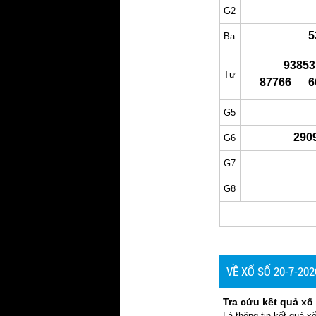
G2
5
Ba
9385
Tư
87766 6
G5
29
G6
G7
G8
VỀ XỔ SỐ 20-7-202
Tra cứu kết quả xổ
Là thông tin kết quả x