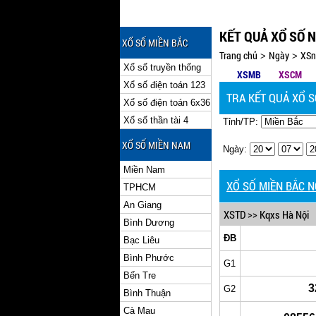
KẾT QUẢ XỔ SỐ 
XỔ SỐ MIỀN BẮC
Trang chủ
Ngày
XSn
>
>
Xổ số truyền thống
XSMB
XSCM
Xổ số điện toán 123
TRA KẾT QUẢ XỔ 
Xổ số điện toán 6x36
Xổ số thần tài 4
Tỉnh/TP:
XỔ SỐ MIỀN NAM
Ngày:
Miền Nam
XỔ SỐ MIỀN BẮC 
TPHCM
An Giang
XSTD
>> Kqxs Hà Nội
Bình Dương
ĐB
Bạc Liêu
Bình Phước
G1
Bến Tre
3
G2
Bình Thuận
Cà Mau