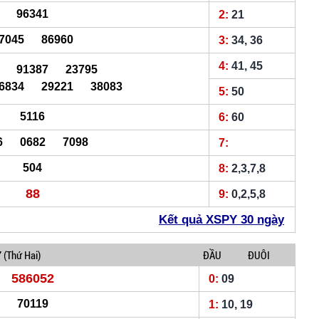
96341
2:
21
7045 86960
3:
34, 36
4:
41, 45
0 91387 23795
6834 29221 38083
5:
50
5116
6:
60
36 0682 7098
7:
504
8:
2,3,7,8
88
9:
0,2,5,8
Kết quả XSPY 30 ngày
7
(Thứ Hai)
ĐẦU
ĐUÔI
586052
0:
09
70119
1:
10, 19