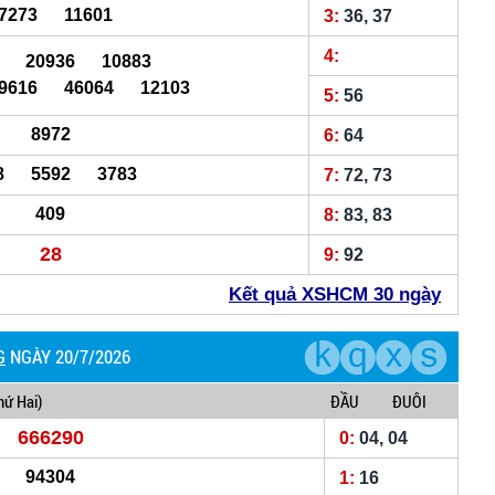
7273 11601
3:
36, 37
4:
2 20936 10883
9616 46064 12103
5:
56
8972
6:
64
28 5592 3783
7:
72, 73
409
8:
83, 83
28
9:
92
Kết quả XSHCM 30 ngày
G
NGÀY 20/7/2026
hứ Hai)
ĐẦU
ĐUÔI
666290
0:
04, 04
94304
1:
16