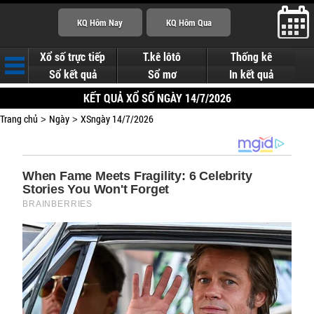
Xổ số trực tiếp
T.kê lôtô
Thống kê
Sổ kết quả
Sổ mơ
In kết quả
KẾT QUẢ XỔ SỐ NGÀY 14/7/2026
Trang chủ
Ngày
XSngày 14/7/2026
>
>