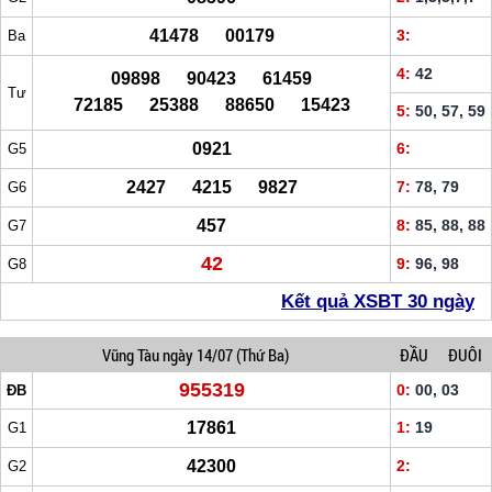
41478 00179
3:
Ba
4:
42
09898 90423 61459
Tư
72185 25388 88650 15423
5:
50, 57, 59
0921
6:
G5
2427 4215 9827
7:
78, 79
G6
457
8:
85, 88, 88
G7
42
9:
96, 98
G8
Kết quả XSBT 30 ngày
Vũng Tàu
ngày 14/07
(Thứ Ba)
ĐẦU
ĐUÔI
955319
0:
00, 03
ĐB
17861
1:
19
G1
42300
2:
G2