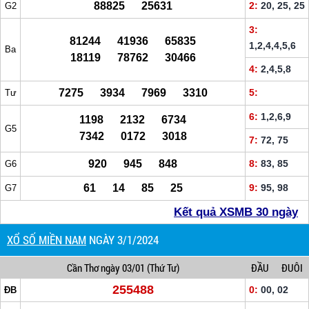
88825 25631
2:
20, 25, 25
G2
3:
81244 41936 65835
1,2,4,4,5,6
Ba
18119 78762 30466
4:
2,4,5,8
7275 3934 7969 3310
5:
Tư
6:
1,2,6,9
1198 2132 6734
G5
7342 0172 3018
7:
72, 75
920 945 848
8:
83, 85
G6
61 14 85 25
9:
95, 98
G7
Kết quả XSMB 30 ngày
XỔ SỐ MIỀN NAM
NGÀY 3/1/2024
Cần Thơ
ngày 03/01
(Thứ Tư)
ĐẦU
ĐUÔI
255488
0:
00, 02
ĐB