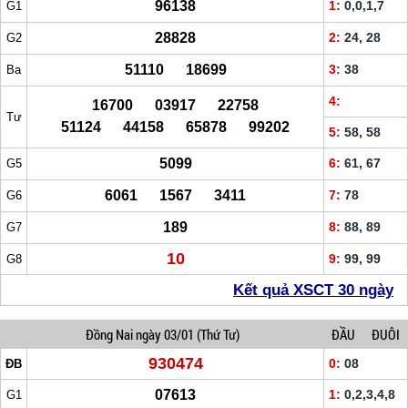
96138
1:
0,0,1,7
G1
28828
2:
24, 28
G2
51110 18699
3:
38
Ba
4:
16700 03917 22758
Tư
51124 44158 65878 99202
5:
58, 58
5099
6:
61, 67
G5
6061 1567 3411
7:
78
G6
189
8:
88, 89
G7
10
9:
99, 99
G8
Kết quả XSCT 30 ngày
Đồng Nai
ngày 03/01
(Thứ Tư)
ĐẦU
ĐUÔI
930474
0:
08
ĐB
07613
1:
0,2,3,4,8
G1