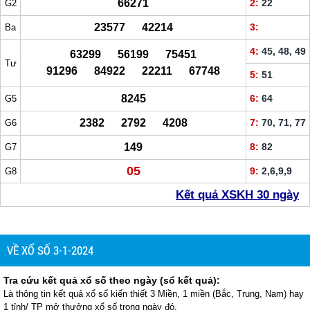
66271
2:
22
G2
23577 42214
3:
Ba
4:
45, 48, 49
63299 56199 75451
Tư
91296 84922 22211 67748
5:
51
8245
6:
64
G5
2382 2792 4208
7:
70, 71, 77
G6
149
8:
82
G7
05
9:
2,6,9,9
G8
Kết quả XSKH 30 ngày
VỀ XỔ SỐ 3-1-2024
Tra cứu kết quả xổ số theo ngày (sổ kết quả):
Là thông tin kết quả xổ số kiến thiết 3 Miền, 1 miền (Bắc, Trung, Nam) hay
1 tỉnh/ TP mở thưởng xổ số trong ngày đó.