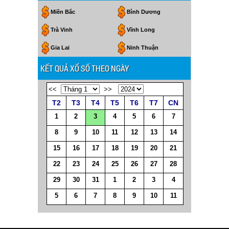
Miền Bắc
Bình Dương
Trà Vinh
Vĩnh Long
Gia Lai
Ninh Thuận
KẾT QUẢ XỔ SỐ THEO NGÀY
<<
>>
T2
T3
T4
T5
T6
T7
CN
1
2
3
4
5
6
7
8
9
10
11
12
13
14
15
16
17
18
19
20
21
22
23
24
25
26
27
28
29
30
31
1
2
3
4
5
6
7
8
9
10
11