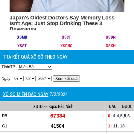
XSMB
XSCT
XSDN
XSST
XSDNG
XSKH
TRA KẾT QUẢ XỔ SỐ THEO NGÀY
Tỉnh/TP:
Ngày:
XỔ SỐ MIỀN BẮC NGÀY
7/2/2024
XSTD
>> Kqxs Bắc Ninh
ĐẦU
ĐUÔI
67384
0:
4,4,5,5,6
ĐB
41504
1:
11, 18
G1