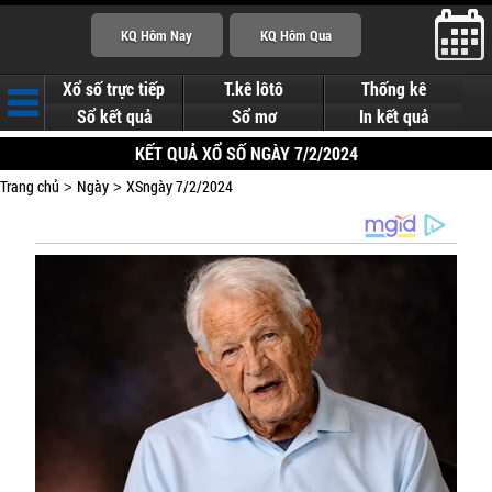
Xổ số trực tiếp
T.kê lôtô
Thống kê
Sổ kết quả
Sổ mơ
In kết quả
KẾT QUẢ XỔ SỐ NGÀY 7/2/2024
Trang chủ
Ngày
XSngày 7/2/2024
>
>