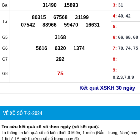
31490 15893
3:
31
Ba
4:
40, 42
80315 67568 31199
Tư
07542 88966 59470 16631
5:
3168
6:
66, 68, 68
G5
5616 6320 1374
7:
70, 74, 75
G6
292
8:
G7
9:
75
G8
0,2,3,7,8,9
Kết quả XSKH 30 ngày
VỀ XỔ SỐ 7-2-2024
Tra cứu kết quả xổ số theo ngày (sổ kết quả):
Là thông tin kết quả xổ số kiến thiết 3 Miền, 1 miền (Bắc, Trung, Nam) hay
1 tỉnh/ TP mở thưởng xổ số trong ngày đó.