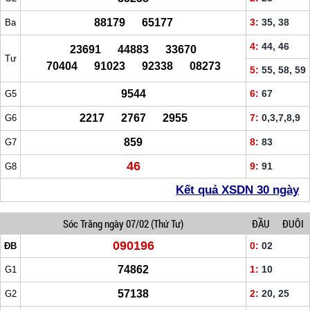
88179 65177
3:
35, 38
Ba
4:
44, 46
23691 44883 33670
Tư
70404 91023 92338 08273
5:
55, 58, 59
9544
6:
67
G5
2217 2767 2955
7:
0,3,7,8,9
G6
859
8:
83
G7
46
9:
91
G8
Kết quả XSDN 30 ngày
Sóc Trăng
ngày 07/02
(Thứ Tư)
ĐẦU
ĐUÔI
090196
0:
02
ĐB
74862
1:
10
G1
57138
2:
20, 25
G2