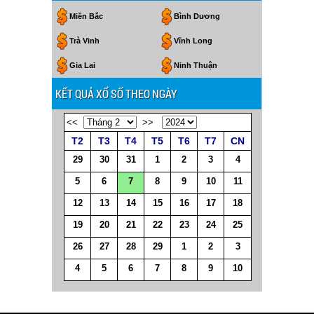
Miền Bắc
Bình Dương
Trà Vinh
Vĩnh Long
Gia Lai
Ninh Thuận
KẾT QUẢ XỔ SỐ THEO NGÀY
<<
>>
T2
T3
T4
T5
T6
T7
CN
29
30
31
1
2
3
4
5
6
7
8
9
10
11
12
13
14
15
16
17
18
19
20
21
22
23
24
25
26
27
28
29
1
2
3
4
5
6
7
8
9
10