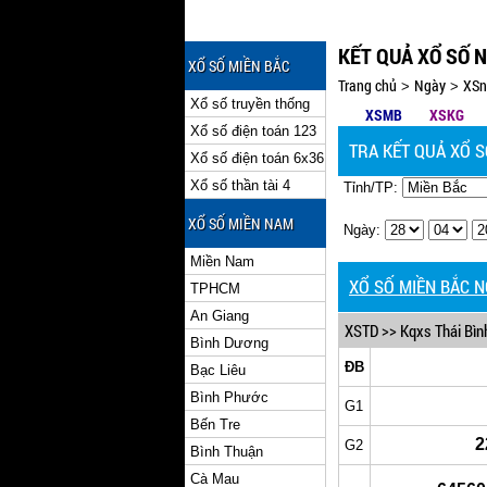
KẾT QUẢ XỔ SỐ 
XỔ SỐ MIỀN BẮC
Trang chủ
Ngày
XSn
>
>
Xổ số truyền thống
XSMB
XSKG
Xổ số điện toán 123
TRA KẾT QUẢ XỔ 
Xổ số điện toán 6x36
Xổ số thần tài 4
Tỉnh/TP:
XỔ SỐ MIỀN NAM
Ngày:
Miền Nam
XỔ SỐ MIỀN BẮC 
TPHCM
An Giang
XSTD
>> Kqxs Thái Bìn
Bình Dương
ĐB
Bạc Liêu
Bình Phước
G1
Bến Tre
2
G2
Bình Thuận
Cà Mau