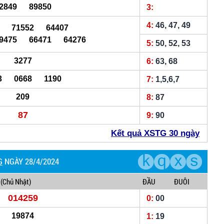
2849 89850
3:
4:
46, 47, 49
7 71552 64407
9475 66471 64276
5:
50, 52, 53
3277
6:
63, 68
63 0668 1190
7:
1,5,6,7
209
8:
87
87
9:
90
Kết quả XSTG 30 ngày
G
NGÀY 28/4/2024
(Chủ Nhật)
ĐẦU
ĐUÔI
014259
0:
00
19874
1:
19