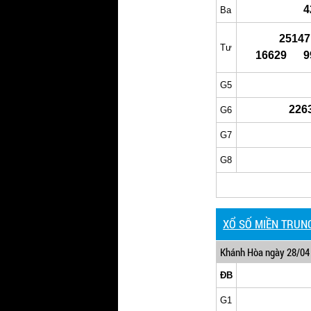
4
Ba
2514
Tư
16629 9
G5
22
G6
G7
G8
XỔ SỐ MIỀN TRUN
Khánh Hòa
ngày 28/04
ĐB
G1