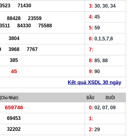
3523 71430
3:
30, 30, 34
4:
45
4 88428 23559
3511 84330 75588
5:
59
3804
6:
0,1,5,7,8
19 3968 7767
7:
385
8:
85, 88
45
9:
90
Kết quả XSDL 30 ngày
(Chủ Nhật)
ĐẦU
ĐUÔI
659746
0:
02, 07, 09
69453
1:
32202
2:
29