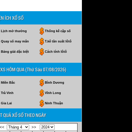
ỆN ÍCH XỔ SỐ
Lịch mở thưởng
Thống kê cặp số
Quay số may mắn
T.kê tần suất lôtô
Bảng giải đặc biệt
Cách tính lôtô
XS HÔM QUA (Thứ Sáu 07/08/2026)
Miền Bắc
Bình Dương
Trà Vinh
Vĩnh Long
Gia Lai
Ninh Thuận
T QUẢ XỔ SỐ THEO NGÀY
<<
>>