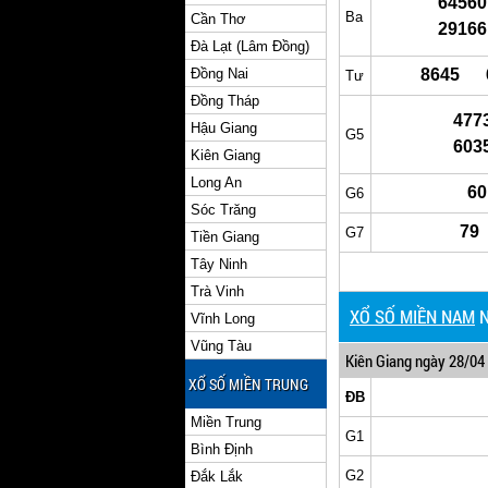
6456
Ba
Cần Thơ
2916
Đà Lạt (Lâm Đồng)
Đồng Nai
8645 
Tư
Đồng Tháp
47
Hậu Giang
G5
60
Kiên Giang
Long An
6
G6
Sóc Trăng
79
G7
Tiền Giang
Tây Ninh
Trà Vinh
XỔ SỐ MIỀN NAM
N
Vĩnh Long
Vũng Tàu
Kiên Giang
ngày 28/04
XỔ SỐ MIỀN TRUNG
ĐB
Miền Trung
G1
Bình Định
G2
Đắk Lắk