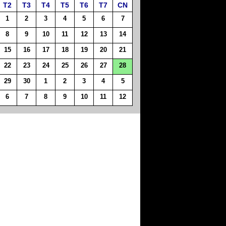
T2
T3
T4
T5
T6
T7
CN
1
2
3
4
5
6
7
8
9
10
11
12
13
14
15
16
17
18
19
20
21
22
23
24
25
26
27
28
29
30
1
2
3
4
5
6
7
8
9
10
11
12