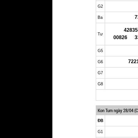
G2
7
Ba
4283
Tư
00826 3
G5
72
G6
G7
G8
Kon Tum
ngày 28/04
(C
ĐB
G1