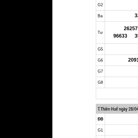
G2
3
Ba
2625
Tư
96633 3
G5
20
G6
G7
G8
T.Thiên Huế
ngày 28/0
ĐB
G1