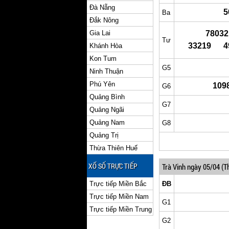
Đà Nẵng
5
Ba
Đắk Nông
Gia Lai
7803
Tư
33219 4
Khánh Hòa
Kon Tum
G5
Ninh Thuận
Phú Yên
10
G6
Quảng Bình
G7
Quảng Ngãi
Quảng Nam
G8
Quảng Trị
Thừa Thiên Huế
XỔ SỐ TRỰC TIẾP
Trà Vinh
ngày 05/04
(T
Trực tiếp Miền Bắc
ĐB
Trực tiếp Miền Nam
G1
Trực tiếp Miền Trung
G2