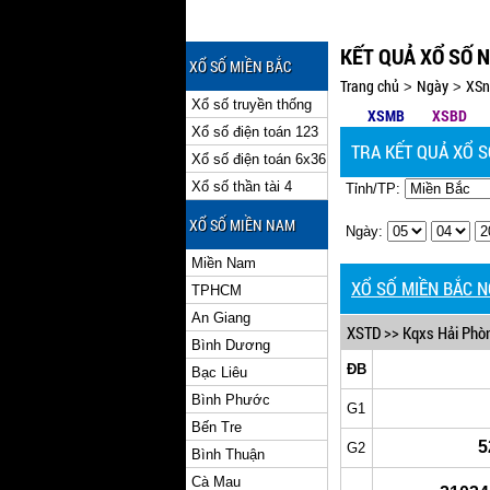
KẾT QUẢ XỔ SỐ N
XỔ SỐ MIỀN BẮC
Trang chủ
Ngày
XSn
>
>
Xổ số truyền thống
XSMB
XSBD
Xổ số điện toán 123
TRA KẾT QUẢ XỔ 
Xổ số điện toán 6x36
Xổ số thần tài 4
Tỉnh/TP:
XỔ SỐ MIỀN NAM
Ngày:
Miền Nam
XỔ SỐ MIỀN BẮC 
TPHCM
An Giang
XSTD
>> Kqxs Hải Phò
Bình Dương
ĐB
Bạc Liêu
Bình Phước
G1
Bến Tre
5
G2
Bình Thuận
Cà Mau