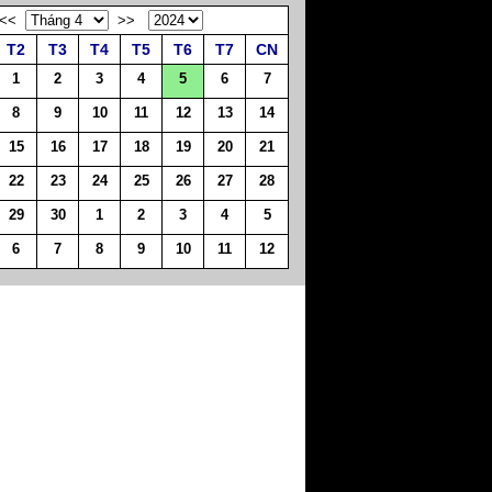
<<
>>
T2
T3
T4
T5
T6
T7
CN
1
2
3
4
5
6
7
8
9
10
11
12
13
14
15
16
17
18
19
20
21
22
23
24
25
26
27
28
29
30
1
2
3
4
5
6
7
8
9
10
11
12