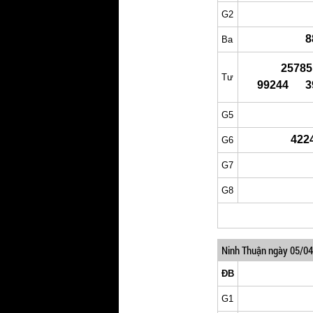
G2
8
Ba
2578
Tư
99244 3
G5
42
G6
G7
G8
Ninh Thuận
ngày 05/04
ĐB
G1