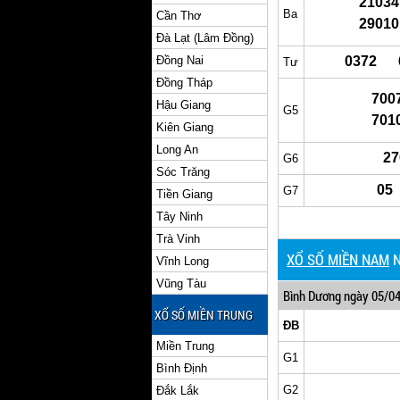
2103
Ba
Cần Thơ
2901
Đà Lạt (Lâm Đồng)
Đồng Nai
0372 
Tư
Đồng Tháp
70
Hậu Giang
G5
70
Kiên Giang
Long An
2
G6
Sóc Trăng
05
G7
Tiền Giang
Tây Ninh
Trà Vinh
XỔ SỐ MIỀN NAM
N
Vĩnh Long
Vũng Tàu
Bình Dương
ngày 05/0
XỔ SỐ MIỀN TRUNG
ĐB
Miền Trung
G1
Bình Định
G2
Đắk Lắk