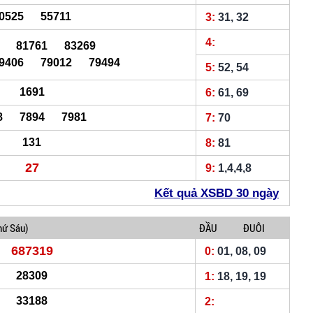
0525 55711
3:
31, 32
4:
2 81761 83269
9406 79012 79494
5:
52, 54
1691
6:
61, 69
98 7894 7981
7:
70
131
8:
81
27
9:
1,4,4,8
Kết quả XSBD 30 ngày
hứ Sáu)
ĐẦU
ĐUÔI
687319
0:
01, 08, 09
28309
1:
18, 19, 19
33188
2: