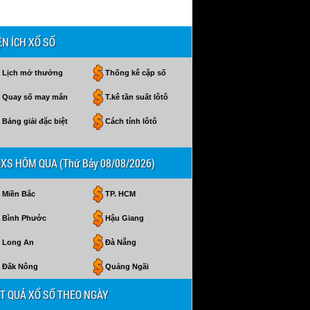
ỆN ÍCH XỔ SỐ
Lịch mở thưởng
Thống kê cặp số
Quay số may mắn
T.kê tần suất lôtô
Bảng giải đặc biệt
Cách tính lôtô
XS HÔM QUA (Thứ Bảy 08/08/2026)
Miền Bắc
TP. HCM
Bình Phước
Hậu Giang
Long An
Đà Nẵng
Đắk Nông
Quảng Ngãi
T QUẢ XỔ SỐ THEO NGÀY