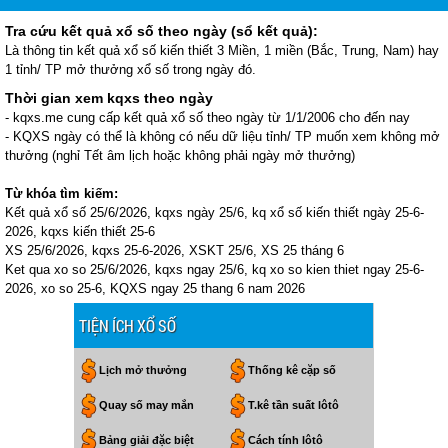
Tra cứu kết quả xổ số theo ngày (sổ kết quả):
Là thông tin kết quả xổ số kiến thiết 3 Miền, 1 miền (Bắc, Trung, Nam) hay
1 tỉnh/ TP mở thưởng xổ số trong ngày đó.
Thời gian xem kqxs theo ngày
- kqxs.me cung cấp kết quả xổ số theo ngày từ 1/1/2006 cho đến nay
- KQXS ngày có thể là không có nếu dữ liệu tỉnh/ TP muốn xem không mở
thưởng (nghỉ Tết âm lịch hoặc không phải ngày mở thưởng)
Từ khóa tìm kiếm:
Kết quả xổ số 25/6/2026, kqxs ngày 25/6, kq xổ số kiến thiết ngày 25-6-
2026, kqxs kiến thiết 25-6
XS 25/6/2026, kqxs 25-6-2026, XSKT 25/6, XS 25 tháng 6
Ket qua xo so 25/6/2026, kqxs ngay 25/6, kq xo so kien thiet ngay 25-6-
2026, xo so 25-6, KQXS ngay 25 thang 6 nam 2026
TIỆN ÍCH XỔ SỐ
Lịch mở thưởng
Thống kê cặp số
Quay số may mắn
T.kê tần suất lôtô
Bảng giải đặc biệt
Cách tính lôtô