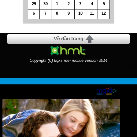
29
30
1
2
3
4
5
6
7
8
9
10
11
12
Về đầu trang
Copyright (C) kqxs.me- mobile version 2014
RSS