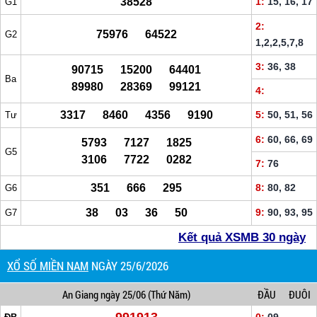
38528
1:
15, 16, 17
G1
2:
75976 64522
G2
1,2,2,5,7,8
3:
36, 38
90715 15200 64401
Ba
89980 28369 99121
4:
3317 8460 4356 9190
5:
50, 51, 56
Tư
6:
60, 66, 69
5793 7127 1825
G5
3106 7722 0282
7:
76
351 666 295
8:
80, 82
G6
38 03 36 50
9:
90, 93, 95
G7
Kết quả XSMB 30 ngày
XỔ SỐ MIỀN NAM
NGÀY 25/6/2026
An Giang
ngày 25/06
(Thứ Năm)
ĐẦU
ĐUÔI