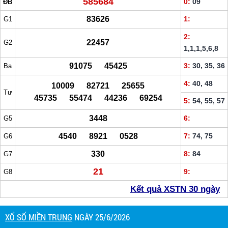
585684
0:
09
ĐB
83626
1:
G1
2:
22457
G2
1,1,1,5,6,8
91075 45425
3:
30, 35, 36
Ba
4:
40, 48
10009 82721 25655
Tư
45735 55474 44236 69254
5:
54, 55, 57
3448
6:
G5
4540 8921 0528
7:
74, 75
G6
330
8:
84
G7
21
9:
G8
Kết quả XSTN 30 ngày
XỔ SỐ MIỀN TRUNG
NGÀY 25/6/2026