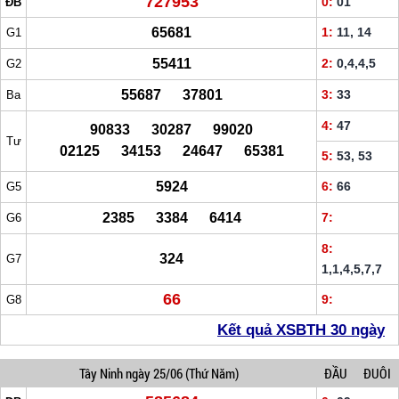
727953
0:
01
ĐB
65681
1:
11, 14
G1
55411
2:
0,4,4,5
G2
55687 37801
3:
33
Ba
4:
47
90833 30287 99020
Tư
02125 34153 24647 65381
5:
53, 53
5924
6:
66
G5
2385 3384 6414
7:
G6
8:
324
G7
1,1,4,5,7,7
66
9:
G8
Kết quả XSBTH 30 ngày
Tây Ninh
ngày 25/06
(Thứ Năm)
ĐẦU
ĐUÔI