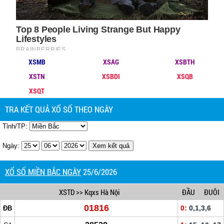
XSMB
XSAG
XSBTH
XSTN
XSBDI
XSQB
XSQT
TRA KẾT QUẢ XỔ SỐ THEO NGÀY
Tỉnh/TP:
Ngày:
XỔ SỐ MIỀN BẮC NGÀY
25/6/2026
XSTD
>> Kqxs Hà Nội
ĐẦU
ĐUÔI
01816
0:
0,1,3,6
ĐB