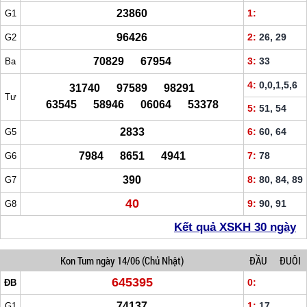
23860
1:
G1
96426
2:
26, 29
G2
70829 67954
3:
33
Ba
4:
0,0,1,5,6
31740 97589 98291
Tư
63545 58946 06064 53378
5:
51, 54
2833
6:
60, 64
G5
7984 8651 4941
7:
78
G6
390
8:
80, 84, 89
G7
40
9:
90, 91
G8
Kết quả XSKH 30 ngày
Kon Tum
ngày 14/06
(Chủ Nhật)
ĐẦU
ĐUÔI
645395
0:
ĐB
74137
1:
17
G1