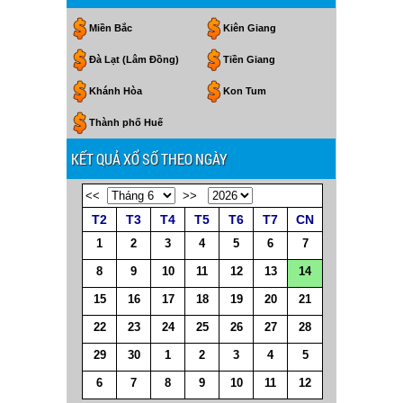
Miền Bắc
Kiên Giang
Đà Lạt (Lâm Đồng)
Tiền Giang
Khánh Hòa
Kon Tum
Thành phố Huế
KẾT QUẢ XỔ SỐ THEO NGÀY
<<
>>
T2
T3
T4
T5
T6
T7
CN
1
2
3
4
5
6
7
8
9
10
11
12
13
14
15
16
17
18
19
20
21
22
23
24
25
26
27
28
29
30
1
2
3
4
5
6
7
8
9
10
11
12