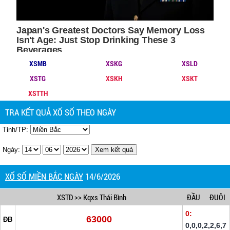
XSMB
XSKG
XSLD
XSTG
XSKH
XSKT
XSTTH
TRA KẾT QUẢ XỔ SỐ THEO NGÀY
Tỉnh/TP:
Ngày:
XỔ SỐ MIỀN BẮC NGÀY
14/6/2026
XSTD
>> Kqxs Thái Bình
ĐẦU
ĐUÔI
0:
63000
ĐB
0,0,0,2,2,6,7