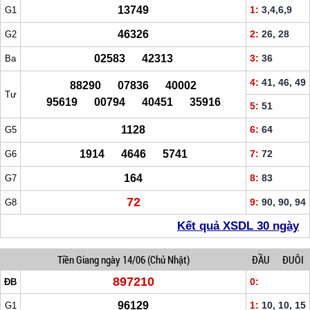
13749
1:
3,4,6,9
G1
46326
2:
26, 28
G2
02583 42313
3:
36
Ba
4:
41, 46, 49
88290 07836 40002
Tư
95619 00794 40451 35916
5:
51
1128
6:
64
G5
1914 4646 5741
7:
72
G6
164
8:
83
G7
72
9:
90, 90, 94
G8
Kết quả XSDL 30 ngày
Tiền Giang
ngày 14/06
(Chủ Nhật)
ĐẦU
ĐUÔI
897210
0:
ĐB
96129
1:
10, 10, 15
G1