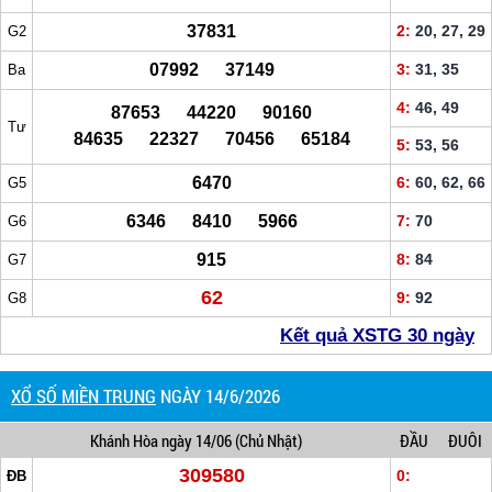
37831
2:
20, 27, 29
G2
07992 37149
3:
31, 35
Ba
4:
46, 49
87653 44220 90160
Tư
84635 22327 70456 65184
5:
53, 56
6470
6:
60, 62, 66
G5
6346 8410 5966
7:
70
G6
915
8:
84
G7
62
9:
92
G8
Kết quả XSTG 30 ngày
XỔ SỐ MIỀN TRUNG
NGÀY 14/6/2026
Khánh Hòa
ngày 14/06
(Chủ Nhật)
ĐẦU
ĐUÔI
309580
0:
ĐB