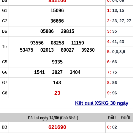
832106
0:
04, 06
ĐB
15096
1:
13, 15
G1
36666
2:
23, 27, 27
G2
05886 29815
3:
35
Ba
4:
41, 43
93556 08258 11159
Tư
53475 02013 89027 39250
5:
0,6,8,9
9335
6:
66
G5
1541 3827 3404
7:
75
G6
143
8:
86
G7
23
9:
96
G8
Kết quả XSKG 30 ngày
Đà Lạt
ngày 14/06
(Chủ Nhật)
ĐẦU
ĐUÔI
621690
0:
02
ĐB