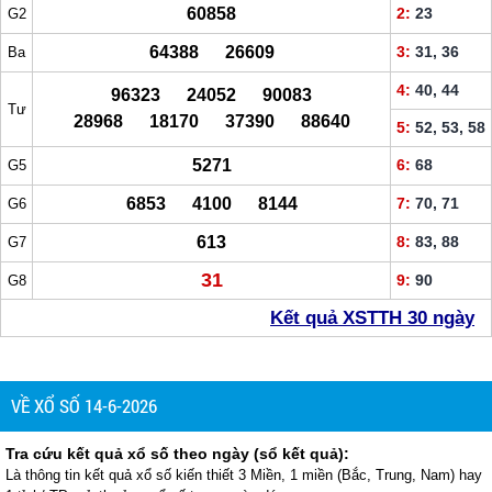
60858
2:
23
G2
64388 26609
3:
31, 36
Ba
4:
40, 44
96323 24052 90083
Tư
28968 18170 37390 88640
5:
52, 53, 58
5271
6:
68
G5
6853 4100 8144
7:
70, 71
G6
613
8:
83, 88
G7
31
9:
90
G8
Kết quả XSTTH 30 ngày
VỀ XỔ SỐ 14-6-2026
Tra cứu kết quả xổ số theo ngày (sổ kết quả):
Là thông tin kết quả xổ số kiến thiết 3 Miền, 1 miền (Bắc, Trung, Nam) hay