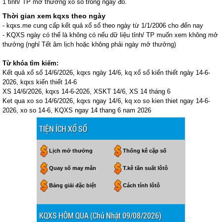
1 tỉnh/ TP mở thưởng xổ số trong ngày đó.
Thời gian xem kqxs theo ngày
- kqxs.me cung cấp kết quả xổ số theo ngày từ 1/1/2006 cho đến nay
- KQXS ngày có thể là không có nếu dữ liệu tỉnh/ TP muốn xem không mở
thưởng (nghỉ Tết âm lịch hoặc không phải ngày mở thưởng)
Từ khóa tìm kiếm:
Kết quả xổ số 14/6/2026, kqxs ngày 14/6, kq xổ số kiến thiết ngày 14-6-
2026, kqxs kiến thiết 14-6
XS 14/6/2026, kqxs 14-6-2026, XSKT 14/6, XS 14 tháng 6
Ket qua xo so 14/6/2026, kqxs ngay 14/6, kq xo so kien thiet ngay 14-6-
2026, xo so 14-6, KQXS ngay 14 thang 6 nam 2026
TIỆN ÍCH XỔ SỐ
Lịch mở thưởng
Thống kê cặp số
Quay số may mắn
T.kê tần suất lôtô
Bảng giải đặc biệt
Cách tính lôtô
KQXS HÔM QUA (Chủ Nhật 09/08/2026)