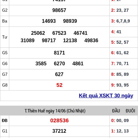
98657
2:
23, 27
G2
14693 98939
3:
6,7,8,9
Ba
4:
41
25062 67523 46741
Tư
31089 98717 12138 49836
5:
52, 57
8171
6:
61, 62
G5
3585 6270 4861
7:
70, 71
G6
627
8:
85, 89
G7
52
9:
93, 95
G8
Kết quả XSKT 30 ngày
T.Thiên Huế
ngày 14/06
(Chủ Nhật)
ĐẦU
ĐUÔI
028536
0:
00, 09
ĐB
37212
1:
12, 13
G1