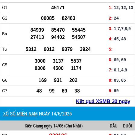
45171
1:
12, 12, 13
G1
00085 82483
2:
24
G2
3:
1,7,7,8,9
84939 85470 55445
Ba
27413 94402 54507
4:
45, 48
5312 6012 9379 3924
5:
Tư
6:
69, 69
3000 3137 5537
G5
8306 4500 1174
7:
0,1,4,9
169 931 202
8:
83, 85
G6
48 99 69 38
9:
99
G7
Kết quả XSMB 30 ngày
XỔ SỐ MIỀN NAM
NGÀY 14/6/2026
Kiên Giang
ngày 14/06
(Chủ Nhật)
ĐẦU
ĐUÔI