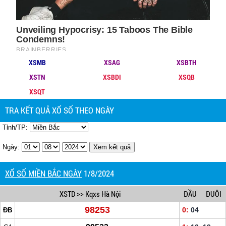
XSMB
XSAG
XSBTH
XSTN
XSBDI
XSQB
XSQT
TRA KẾT QUẢ XỔ SỐ THEO NGÀY
Tỉnh/TP:
Ngày:
XỔ SỐ MIỀN BẮC NGÀY
1/8/2024
XSTD
>> Kqxs Hà Nội
ĐẦU
ĐUÔI
98253
0:
04
ĐB