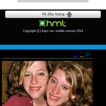
Về đầu trang
Copyright (C) kqxs.me- mobile version 2014
RSS