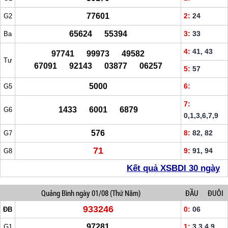
77601
2:
24
G2
65624 55394
3:
33
Ba
4:
41, 43
97741 99973 49582
Tư
67091 92143 03877 06257
5:
57
5000
6:
G5
7:
1433 6001 6879
G6
0,1,3,6,7,9
576
8:
82, 82
G7
71
9:
91, 94
G8
Kết quả XSBDI 30 ngày
Quảng Bình
ngày 01/08
(Thứ Năm)
ĐẦU
ĐUÔI
933246
0:
06
ĐB
97281
1:
3,3,4,9
G1