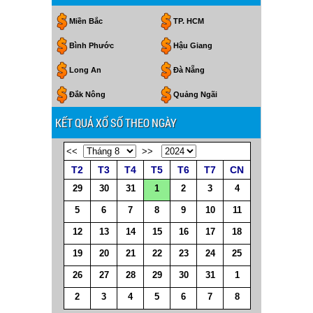
Miền Bắc
TP. HCM
Bình Phước
Hậu Giang
Long An
Đà Nẵng
Đắk Nông
Quảng Ngãi
KẾT QUẢ XỔ SỐ THEO NGÀY
<<
>>
T2
T3
T4
T5
T6
T7
CN
29
30
31
1
2
3
4
5
6
7
8
9
10
11
12
13
14
15
16
17
18
19
20
21
22
23
24
25
26
27
28
29
30
31
1
2
3
4
5
6
7
8