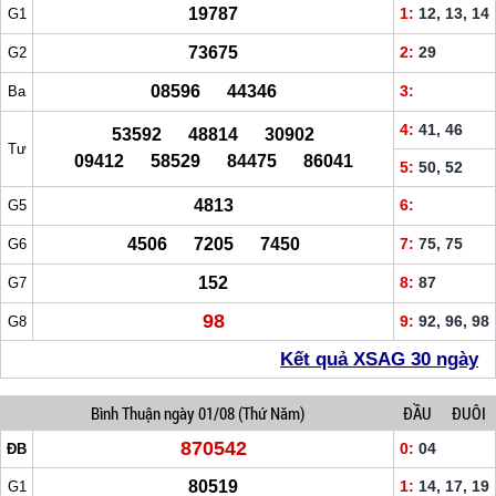
19787
1:
12, 13, 14
G1
73675
2:
29
G2
08596 44346
3:
Ba
4:
41, 46
53592 48814 30902
Tư
09412 58529 84475 86041
5:
50, 52
4813
6:
G5
4506 7205 7450
7:
75, 75
G6
152
8:
87
G7
98
9:
92, 96, 98
G8
Kết quả XSAG 30 ngày
Bình Thuận
ngày 01/08
(Thứ Năm)
ĐẦU
ĐUÔI
870542
0:
04
ĐB
80519
1:
14, 17, 19
G1