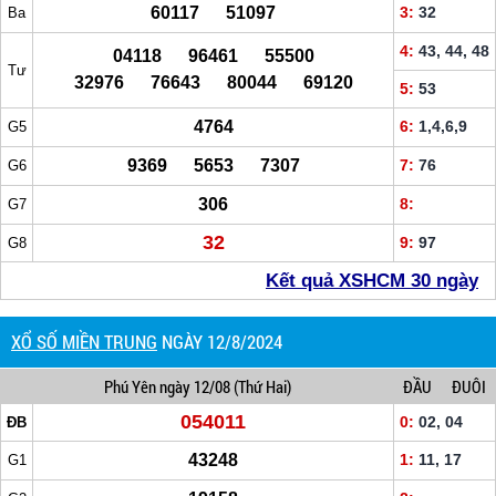
60117 51097
3:
32
Ba
4:
43, 44, 48
04118 96461 55500
Tư
32976 76643 80044 69120
5:
53
4764
6:
1,4,6,9
G5
9369 5653 7307
7:
76
G6
306
8:
G7
32
9:
97
G8
Kết quả XSHCM 30 ngày
XỔ SỐ MIỀN TRUNG
NGÀY 12/8/2024
Phú Yên
ngày 12/08
(Thứ Hai)
ĐẦU
ĐUÔI
054011
0:
02, 04
ĐB
43248
1:
11, 17
G1