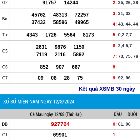
91757 14244
2:
25, 26, 28
G2
3:
31, 32
45762 48313 72257
Ba
37432 58596 49965
4:
43, 44, 44
4343 1726 5564 8173
5:
0,2,7,7
Tư
6:
2,4,5,7
2631 9876 1150
G5
7119 2116 5892
7:
73, 75, 76
852 907 667
8:
G6
09 08 28 75
9:
92, 96
G7
Kết quả XSMB 30 ngày
XỔ SỐ MIỀN NAM
NGÀY 12/8/2024
Cà Mau
ngày 12/08
(Thứ Hai)
ĐẦU
ĐUÔI
927764
0:
01, 06
ĐB
69901
1:
G1