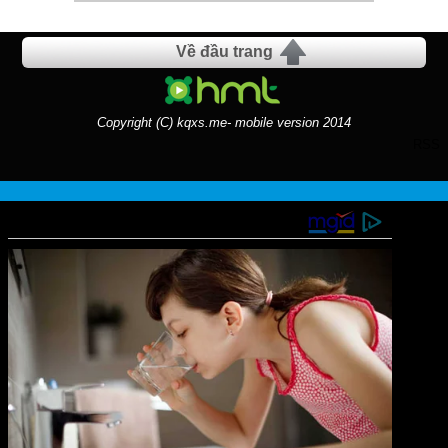
Về đầu trang
Copyright (C) kqxs.me- mobile version 2014
RSS