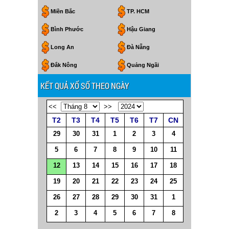
Miền Bắc
TP. HCM
Bình Phước
Hậu Giang
Long An
Đà Nẵng
Đắk Nông
Quảng Ngãi
KẾT QUẢ XỔ SỐ THEO NGÀY
<<
>>
T2
T3
T4
T5
T6
T7
CN
29
30
31
1
2
3
4
5
6
7
8
9
10
11
12
13
14
15
16
17
18
19
20
21
22
23
24
25
26
27
28
29
30
31
1
2
3
4
5
6
7
8