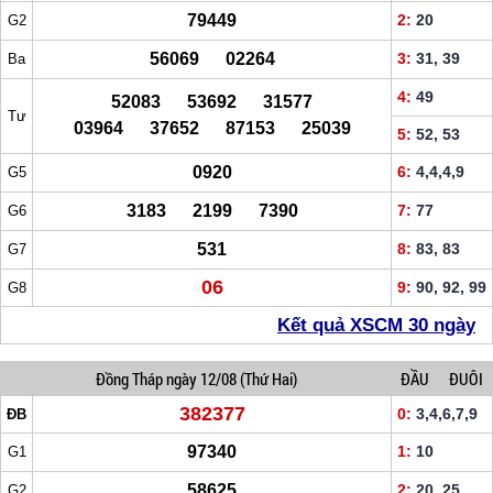
79449
2:
20
G2
56069 02264
3:
31, 39
Ba
4:
49
52083 53692 31577
Tư
03964 37652 87153 25039
5:
52, 53
0920
6:
4,4,4,9
G5
3183 2199 7390
7:
77
G6
531
8:
83, 83
G7
06
9:
90, 92, 99
G8
Kết quả XSCM 30 ngày
Đồng Tháp
ngày 12/08
(Thứ Hai)
ĐẦU
ĐUÔI
382377
0:
3,4,6,7,9
ĐB
97340
1:
10
G1
58625
2:
20, 25
G2