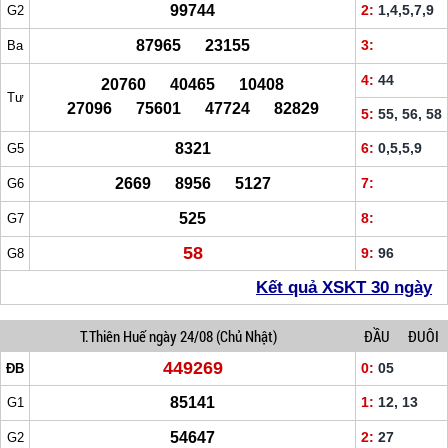
99744
2:
1,4,5,7,9
G2
87965 23155
3:
Ba
4:
44
20760 40465 10408
Tư
27096 75601 47724 82829
5:
55, 56, 58
8321
6:
0,5,5,9
G5
2669 8956 5127
7:
G6
525
8:
G7
58
9:
96
G8
Kết quả XSKT 30 ngày
T.Thiên Huế
ngày 24/08
(Chủ Nhật)
ĐẦU
ĐUÔI
449269
0:
05
ĐB
85141
1:
12, 13
G1
54647
2:
27
G2