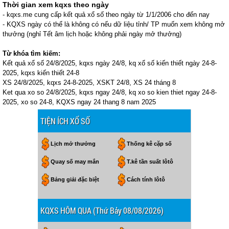
Thời gian xem kqxs theo ngày
- kqxs.me cung cấp kết quả xổ số theo ngày từ 1/1/2006 cho đến nay
- KQXS ngày có thể là không có nếu dữ liệu tỉnh/ TP muốn xem không mở
thưởng (nghỉ Tết âm lịch hoặc không phải ngày mở thưởng)
Từ khóa tìm kiếm:
Kết quả xổ số 24/8/2025, kqxs ngày 24/8, kq xổ số kiến thiết ngày 24-8-
2025, kqxs kiến thiết 24-8
XS 24/8/2025, kqxs 24-8-2025, XSKT 24/8, XS 24 tháng 8
Ket qua xo so 24/8/2025, kqxs ngay 24/8, kq xo so kien thiet ngay 24-8-
2025, xo so 24-8, KQXS ngay 24 thang 8 nam 2025
TIỆN ÍCH XỔ SỐ
Lịch mở thưởng
Thống kê cặp số
Quay số may mắn
T.kê tần suất lôtô
Bảng giải đặc biệt
Cách tính lôtô
KQXS HÔM QUA (Thứ Bảy 08/08/2026)