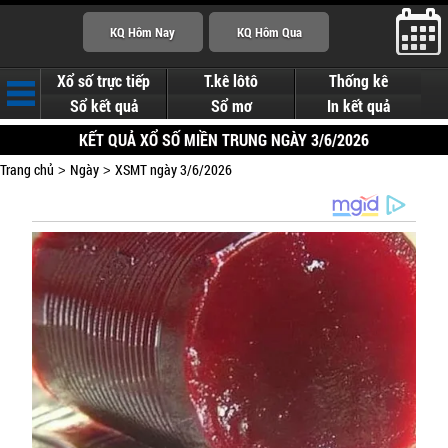
Xổ số trực tiếp
T.kê lôtô
Thống kê
Sổ kết quả
Sổ mơ
In kết quả
KẾT QUẢ XỔ SỐ MIỀN TRUNG NGÀY 3/6/2026
Trang chủ
Ngày
XSMT ngày 3/6/2026
>
>