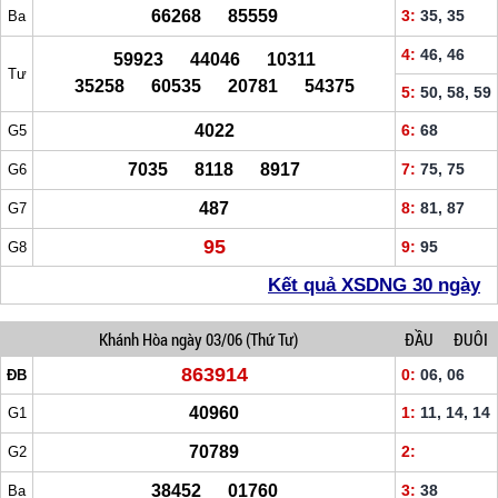
66268 85559
3:
35, 35
Ba
4:
46, 46
59923 44046 10311
Tư
35258 60535 20781 54375
5:
50, 58, 59
4022
6:
68
G5
7035 8118 8917
7:
75, 75
G6
487
8:
81, 87
G7
95
9:
95
G8
Kết quả XSDNG 30 ngày
Khánh Hòa
ngày 03/06
(Thứ Tư)
ĐẦU
ĐUÔI
863914
0:
06, 06
ĐB
40960
1:
11, 14, 14
G1
70789
2:
G2
38452 01760
3:
38
Ba