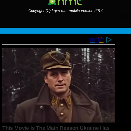
Copyright (C) kqxs.me- mobile version 2014
RSS