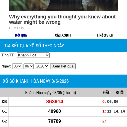
Kết quả
Cầu XSKH
T.kê XSKH
TRA KẾT QUẢ XỔ SỐ THEO NGÀY
Tỉnh/TP:
Ngày:
XỔ SỐ KHÁNH HÒA
NGÀY 3/6/2026
Khánh Hòa
ngày 03/06
(Thứ Tư)
ĐẦU
ĐUÔI
863914
0:
06, 06
ĐB
40960
1:
11, 14, 14
G1
70789
2:
G2