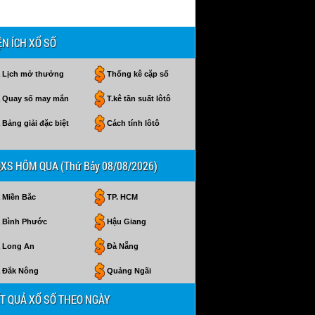
ỆN ÍCH XỔ SỐ
Lịch mở thưởng
Thống kê cặp số
Quay số may mắn
T.kê tần suất lôtô
Bảng giải đặc biệt
Cách tính lôtô
XS HÔM QUA (Thứ Bảy 08/08/2026)
Miền Bắc
TP. HCM
Bình Phước
Hậu Giang
Long An
Đà Nẵng
Đắk Nông
Quảng Ngãi
T QUẢ XỔ SỐ THEO NGÀY