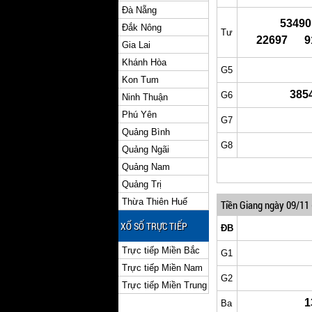
Đà Nẵng
5349
Đắk Nông
Tư
22697 9
Gia Lai
Khánh Hòa
G5
Kon Tum
38
G6
Ninh Thuận
Phú Yên
G7
Quảng Bình
G8
Quảng Ngãi
Quảng Nam
Quảng Trị
Thừa Thiên Huế
Tiền Giang
ngày 09/11
XỔ SỐ TRỰC TIẾP
ĐB
Trực tiếp Miền Bắc
G1
Trực tiếp Miền Nam
G2
Trực tiếp Miền Trung
1
Ba