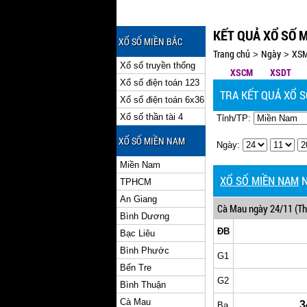
KẾT QUẢ XỔ SỐ 
XỔ SỐ MIỀN BẮC
Trang chủ
Ngày
XSM
>
>
Xổ số truyền thống
XSCM
XSDT
Xổ số điện toán 123
TRA KẾT QUẢ XỔ 
Xổ số điện toán 6x36
Xổ số thần tài 4
Tỉnh/TP:
XỔ SỐ MIỀN NAM
Ngày:
Miền Nam
XỔ SỐ MIỀN NAM
N
TPHCM
An Giang
Cà Mau
ngày 24/11
(Th
Bình Dương
ĐB
Bạc Liêu
Bình Phước
G1
Bến Tre
G2
Bình Thuận
Cà Mau
3
Ba