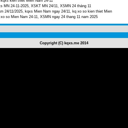
kqxs kiến thiết Miền Nam 24-11
xs MN 24-11-2025, XSKT MN 24/11, XSMN 24 tháng 11
m 24/11/2025, kqxs Mien Nam ngay 24/11, kq xo so kien thiet Mien
 xo so Mien Nam 24-11, XSMN ngay 24 thang 11 nam 2025
Copyright (C) kqxs.me 2014