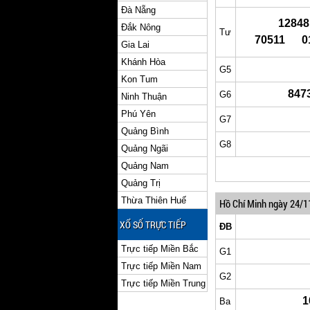
Đà Nẵng
1284
Đắk Nông
Tư
70511 0
Gia Lai
Khánh Hòa
G5
Kon Tum
84
G6
Ninh Thuận
Phú Yên
G7
Quảng Bình
G8
Quảng Ngãi
Quảng Nam
Quảng Trị
Thừa Thiên Huế
Hồ Chí Minh
ngày 24/1
XỔ SỐ TRỰC TIẾP
ĐB
Trực tiếp Miền Bắc
G1
Trực tiếp Miền Nam
G2
Trực tiếp Miền Trung
1
Ba