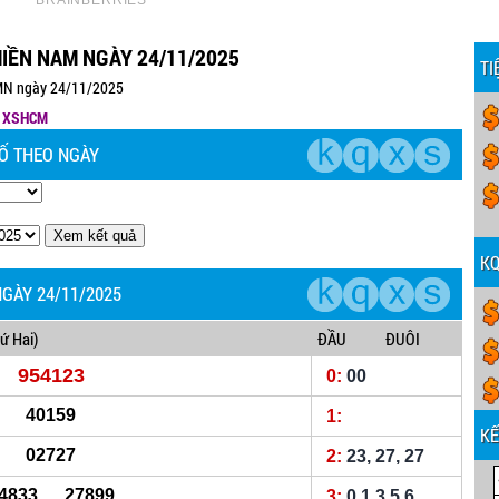
MIỀN NAM NGÀY 24/11/2025
TI
N ngày 24/11/2025
XSHCM
SỐ THEO NGÀY
KQ
GÀY 24/11/2025
ứ Hai)
ĐẦU
ĐUÔI
954123
0:
00
40159
1:
KẾ
02727
2:
23, 27, 27
4833 27899
3:
0,1,3,5,6