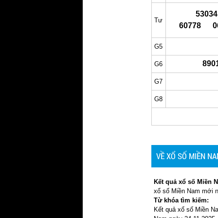
5303
Tư
60778 0
G5
89
G6
G7
G8
VỀ XỔ SỐ MIỀN NA
Kết quả xổ số Miền 
xổ số Miền Nam mới n
Từ khóa tìm kiếm:
Kết quả xổ số Miền Na