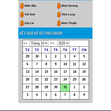
Miền Bắc
Bình Dương
Trà Vinh
Vĩnh Long
Gia Lai
Ninh Thuận
KẾT QUẢ XỔ SỐ THEO NGÀY
<<
>>
T2
T3
T4
T5
T6
T7
CN
29
30
1
2
3
4
5
6
7
8
9
10
11
12
13
14
15
16
17
18
19
20
21
22
23
24
25
26
27
28
29
30
31
1
2
3
4
5
6
7
8
9