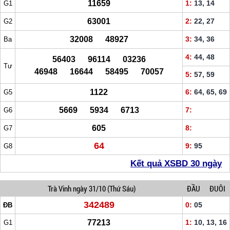
11659
1:
13, 14
G1
63001
2:
22, 27
G2
32008 48927
3:
34, 36
Ba
4:
44, 48
56403 96114 03236
Tư
46948 16644 58495 70057
5:
57, 59
1122
6:
64, 65, 69
G5
5669 5934 6713
7:
G6
605
8:
G7
64
9:
95
G8
Kết quả XSBD 30 ngày
Trà Vinh
ngày 31/10
(Thứ Sáu)
ĐẦU
ĐUÔI
342489
0:
05
ĐB
77213
1:
10, 13, 16
G1