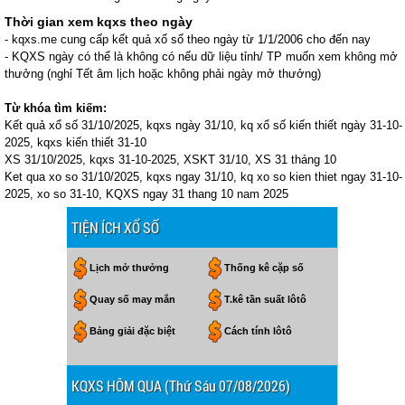
Thời gian xem kqxs theo ngày
- kqxs.me cung cấp kết quả xổ số theo ngày từ 1/1/2006 cho đến nay
- KQXS ngày có thể là không có nếu dữ liệu tỉnh/ TP muốn xem không mở
thưởng (nghỉ Tết âm lịch hoặc không phải ngày mở thưởng)
Từ khóa tìm kiếm:
Kết quả xổ số 31/10/2025, kqxs ngày 31/10, kq xổ số kiến thiết ngày 31-10-
2025, kqxs kiến thiết 31-10
XS 31/10/2025, kqxs 31-10-2025, XSKT 31/10, XS 31 tháng 10
Ket qua xo so 31/10/2025, kqxs ngay 31/10, kq xo so kien thiet ngay 31-10-
2025, xo so 31-10, KQXS ngay 31 thang 10 nam 2025
TIỆN ÍCH XỔ SỐ
Lịch mở thưởng
Thống kê cặp số
Quay số may mắn
T.kê tần suất lôtô
Bảng giải đặc biệt
Cách tính lôtô
KQXS HÔM QUA (Thứ Sáu 07/08/2026)