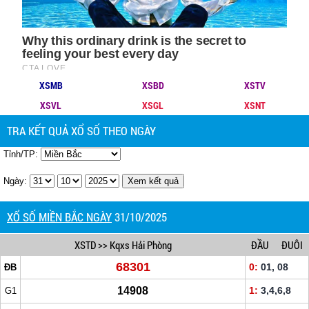
XSMB
XSBD
XSTV
XSVL
XSGL
XSNT
TRA KẾT QUẢ XỔ SỐ THEO NGÀY
Tỉnh/TP:
Ngày:
XỔ SỐ MIỀN BẮC NGÀY
31/10/2025
XSTD
>> Kqxs Hải Phòng
ĐẦU
ĐUÔI
68301
0:
01, 08
ĐB
14908
1:
3,4,6,8
G1