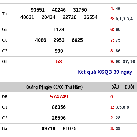
4:
46
93551 40246 31750
Tư
40031 20434 22726 36554
5:
0,1,3,3,4
1128
6:
60
G5
4086 2953 6625
7:
75
G6
990
8:
86
G7
53
9:
90, 97, 99
G8
Kết quả XSQB 30 ngày
Quảng Trị
ngày 06/06
(Thứ Năm)
ĐẦU
ĐUÔI
574749
0:
ĐB
86356
1:
3,5,8,8
G1
26596
2:
28
G2
09718 81075
3:
39
Ba