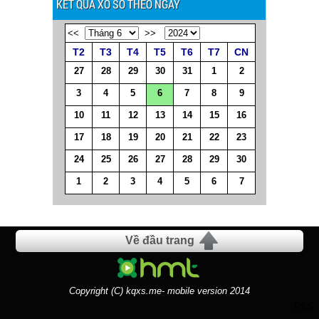
KẾT QUẢ XỔ SỐ THEO NGÀY
<<
>>
T2
T3
T4
T5
T6
T7
CN
27
28
29
30
31
1
2
3
4
5
6
7
8
9
10
11
12
13
14
15
16
17
18
19
20
21
22
23
24
25
26
27
28
29
30
1
2
3
4
5
6
7
Về đầu trang
Copyright (C) kqxs.me- mobile version 2014
RSS