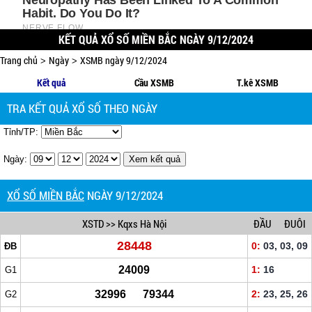
KẾT QUẢ XỔ SỐ MIỀN BẮC NGÀY 9/12/2024
Trang chủ
Ngày
XSMB ngày 9/12/2024
>
>
Kết quả
Cầu XSMB
T.kê XSMB
TRA KẾT QUẢ XỔ SỐ THEO NGÀY
Tỉnh/TP:
Ngày:
XỔ SỐ MIỀN BẮC
NGÀY 9/12/2024
XSTD
>> Kqxs Hà Nội
ĐẦU
ĐUÔI
28448
0:
03, 03, 09
ĐB
24009
1:
16
G1
32996 79344
2:
23, 25, 26
G2