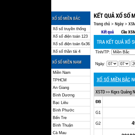
KẾT QUẢ XỔ SỐ M
XỔ SỐ MIỀN BẮC
Trang chủ
Ngày
XSM
>
>
Xổ số truyền thống
Kết quả
Cầu XS
Xổ số điện toán 123
TRA KẾT QUẢ XỔ 
Xổ số điện toán 6x36
Xổ số thần tài 4
Tỉnh/TP:
XỔ SỐ MIỀN NAM
Ngày:
Miền Nam
XỔ SỐ MIỀN BẮC
N
TPHCM
An Giang
XSTD
>> Kqxs Quảng N
Bình Dương
ĐB
Bạc Liêu
Bình Phước
G1
Bến Tre
4
G2
Bình Thuận
Cà Mau