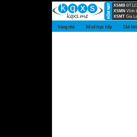
XSMB
ĐT12
XSMN
Vĩnh 
XSMT
Gia La
Trang chủ
Xổ số trực tiếp
T.kê lôt