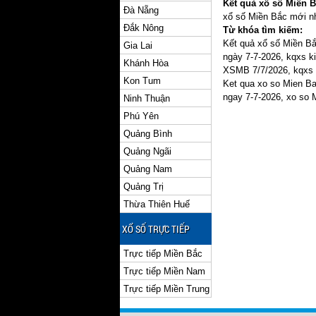
Kết quả xổ số Miền 
Đà Nẵng
xổ số Miền Bắc mới n
Đắk Nông
Từ khóa tìm kiếm:
Kết quả xổ số Miền Bắ
Gia Lai
ngày 7-7-2026, kqxs ki
Khánh Hòa
XSMB 7/7/2026, kqxs
Kon Tum
Ket qua xo so Mien Ba
ngay 7-7-2026, xo so
Ninh Thuận
Phú Yên
Quảng Bình
Quảng Ngãi
Quảng Nam
Quảng Trị
Thừa Thiên Huế
XỔ SỐ TRỰC TIẾP
Trực tiếp Miền Bắc
Trực tiếp Miền Nam
Trực tiếp Miền Trung