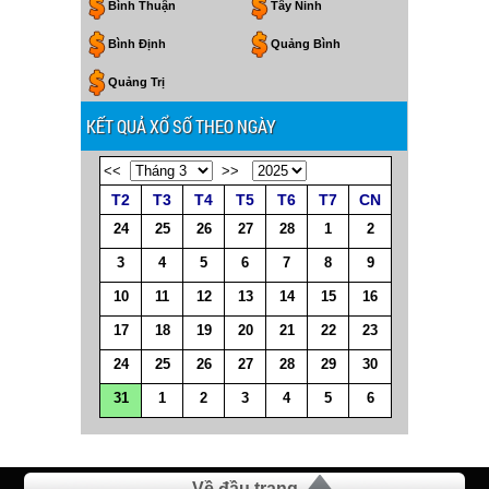
Bình Thuận
Tây Ninh
Bình Định
Quảng Bình
Quảng Trị
KẾT QUẢ XỔ SỐ THEO NGÀY
<<
>>
T2
T3
T4
T5
T6
T7
CN
24
25
26
27
28
1
2
3
4
5
6
7
8
9
10
11
12
13
14
15
16
17
18
19
20
21
22
23
24
25
26
27
28
29
30
31
1
2
3
4
5
6
Về đầu trang