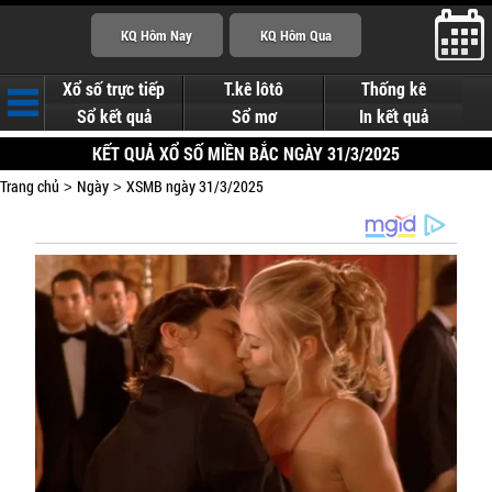
Xổ số trực tiếp
T.kê lôtô
Thống kê
Sổ kết quả
Sổ mơ
In kết quả
KẾT QUẢ XỔ SỐ MIỀN BẮC NGÀY 31/3/2025
Trang chủ
Ngày
XSMB ngày 31/3/2025
>
>