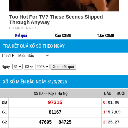
Kết quả
Cầu XSMB
T.kê XSMB
TRA KẾT QUẢ XỔ SỐ THEO NGÀY
Tỉnh/TP:
Ngày:
XỔ SỐ MIỀN BẮC
NGÀY 31/3/2025
XSTD
>> Kqxs Hà Nội
ĐẦU
ĐUÔI
97315
0:
01, 06
ĐB
81167
1:
5,7,8,9
G1
47695 84725
2:
25, 27
G2