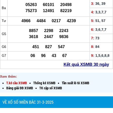
3:
36, 39
05263 60101 20498
Ba
75273 12491 82219
4:
3,3,7,7
4966 4484 0217 4239
5:
51, 57
Tư
6:
3,6,7,7
8857 2298 2243
G5
3618 2447 9836
7:
73
451 827 547
8:
84
G6
06 96 43 67
9:
1,5,6,8,8
G7
Kết quả XSMB 30 ngày
Xem thêm:
T.kê cầu XSMB
Thống kê XSMB
Tần suất lô tô XSMB
Bảng giải ĐB XSMB
TK cặp số XSMB
VỀ XỔ SỐ MIỀN BẮC 31-3-2025