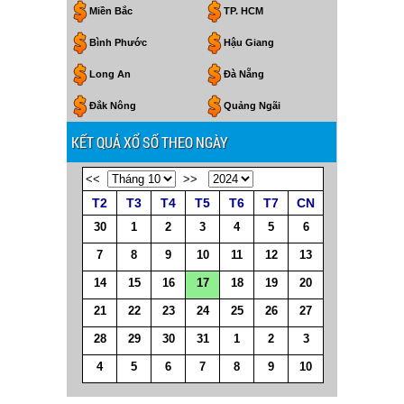
Miền Bắc
TP. HCM
Bình Phước
Hậu Giang
Long An
Đà Nẵng
Đắk Nông
Quảng Ngãi
KẾT QUẢ XỔ SỐ THEO NGÀY
<<
>>
T2
T3
T4
T5
T6
T7
CN
30
1
2
3
4
5
6
7
8
9
10
11
12
13
14
15
16
17
18
19
20
21
22
23
24
25
26
27
28
29
30
31
1
2
3
4
5
6
7
8
9
10