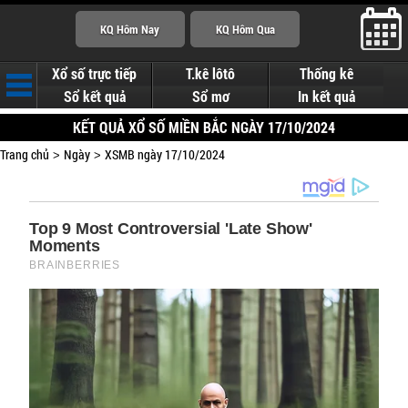
Xổ số trực tiếp
T.kê lôtô
Thống kê
Sổ kết quả
Sổ mơ
In kết quả
KẾT QUẢ XỔ SỐ MIỀN BẮC NGÀY 17/10/2024
Trang chủ
Ngày
XSMB ngày 17/10/2024
>
>