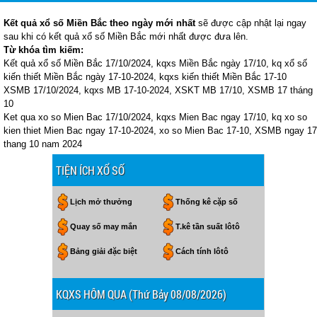
Kết quả xổ số Miền Bắc theo ngày mới nhất
sẽ được cập nhật lại ngay
sau khi có kết quả xổ số Miền Bắc mới nhất được đưa lên.
Từ khóa tìm kiếm:
Kết quả xổ số Miền Bắc 17/10/2024, kqxs Miền Bắc ngày 17/10, kq xổ số
kiến thiết Miền Bắc ngày 17-10-2024, kqxs kiến thiết Miền Bắc 17-10
XSMB 17/10/2024, kqxs MB 17-10-2024, XSKT MB 17/10, XSMB 17 tháng
10
Ket qua xo so Mien Bac 17/10/2024, kqxs Mien Bac ngay 17/10, kq xo so
kien thiet Mien Bac ngay 17-10-2024, xo so Mien Bac 17-10, XSMB ngay 17
thang 10 nam 2024
TIỆN ÍCH XỔ SỐ
Lịch mở thưởng
Thống kê cặp số
Quay số may mắn
T.kê tần suất lôtô
Bảng giải đặc biệt
Cách tính lôtô
KQXS HÔM QUA (Thứ Bảy 08/08/2026)