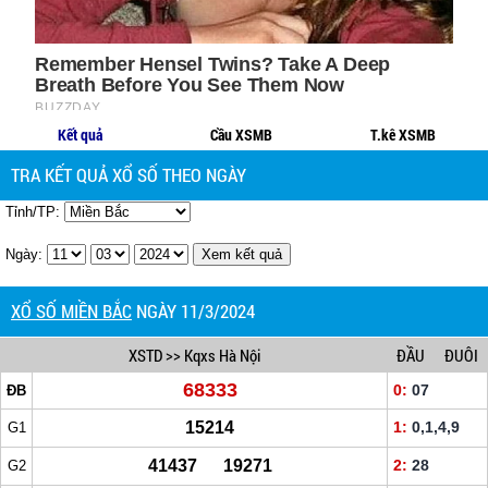
Kết quả
Cầu XSMB
T.kê XSMB
TRA KẾT QUẢ XỔ SỐ THEO NGÀY
Tỉnh/TP:
Ngày:
XỔ SỐ MIỀN BẮC
NGÀY 11/3/2024
XSTD
>> Kqxs Hà Nội
ĐẦU
ĐUÔI
68333
0:
07
ĐB
15214
1:
0,1,4,9
G1
41437 19271
2:
28
G2