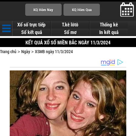
Xổ số trực tiếp
T.kê lôtô
Thống kê
Sổ kết quả
Sổ mơ
In kết quả
KẾT QUẢ XỔ SỐ MIỀN BẮC NGÀY 11/3/2024
Trang chủ
Ngày
XSMB ngày 11/3/2024
>
>