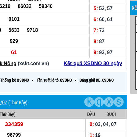
6216 86032 59340
KẾ
5:
52, 57
0101
6:
60, 61
30 5633 9718
7:
73
929
8:
87
61
9:
93, 97
Kết quả XSDNO 30 ngày
ắk Nông
(xskt.com.vn)
Thống kê XSDNO
Tần suất lô tô XSDNO
Bảng giải ĐB XSDNO
/07
(Thứ Bảy)
Thứ Bảy)
ĐẦU
ĐUÔI
334359
0:
03, 04, 07
96799
1:
19