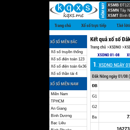
XSMB
ĐT12
XSMN
Tây N
XSMT
Bình 
Trang chủ
Xổ số trực tiếp
T.kê lôt
Kết quả xổ số Đắ
XỔ SỐ MIỀN BẮC
Trang chủ
XSDNO
XS
>
>
Xổ số truyền thống
XSDNO 01-08
X
Xổ số điện toán 123
1
.
XSDNO NGÀY 01
Xổ số điện toán 6x36
Xổ số thần tài 4
Đăk Nông
ngày 01/08
(
XỔ SỐ MIỀN NAM
ĐB
Miền Nam
G1
TPHCM
G2
An Giang
Bình Dương
7
Ba
Bạc Liêu
1627