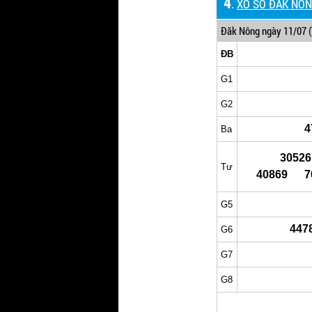
4
.
XỔ SỐ ĐĂK NÔ
Đăk Nông
ngày 11/07
(
ĐB
G1
G2
4
Ba
3052
Tư
40869 7
G5
44
G6
G7
G8