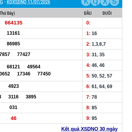
NG
-
KQXSDNO 11/07/2026
Thứ Bảy)
ĐẦU
ĐUÔI
664135
0:
13161
1:
16
86985
2:
1,3,6,7
7857 77427
3:
31, 35
4:
46, 46
6 68121 49564
0652 17346 77450
5:
50, 52, 57
4923
6:
61, 64, 69
78 3116 3895
7:
78
031
8:
85
46
9:
95
Kết quả XSDNO 30 ngày