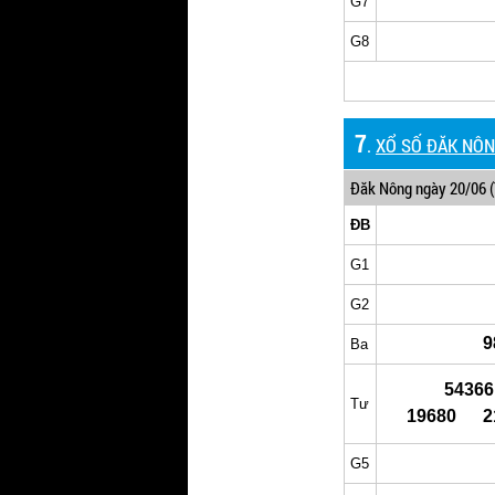
G7
G8
7
.
XỔ SỐ ĐĂK NÔ
Đăk Nông
ngày 20/06
(
ĐB
G1
G2
9
Ba
5436
Tư
19680 2
G5