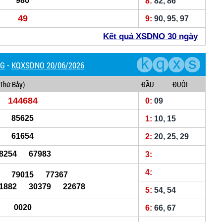
986
8:
82, 86
49
9:
90, 95, 97
Kết quả XSDNO 30 ngày
NG
-
KQXSDNO 20/06/2026
Thứ Bảy)
ĐẦU
ĐUÔI
144684
0:
09
85625
1:
10, 15
61654
2:
20, 25, 29
8254 67983
3:
4:
6 79015 77367
1882 30379 22678
5:
54, 54
0020
6:
66, 67