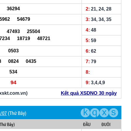
36294
2:
21, 24, 28
5962 54679
3:
34, 34, 35
4:
48
7 47493 25504
7234 18719 48721
5:
59
0503
6:
62
28 0824 0435
7:
79
534
8:
94
9:
3,4,4,9
Kết quả XSDNO 30 ngày
xskt.com.vn)
/07
(Thứ Bảy)
Thứ Bảy)
ĐẦU
ĐUÔI