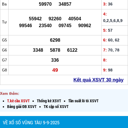
59970 34857
3:
36
Ba
4:
55942 92260 40504
0,2,5,6,8,9
Tư
99546 23540 09745 90962
5:
57
6298
6:
60, 62
G5
3348 5878 6122
7:
70, 78
G6
336
8:
G7
49
9:
98
G8
Kết quả XSVT 30 ngày
Xem thêm:
T.kê cầu XSVT
Thống kê XSVT
Tần suất lô tô XSVT
Bảng giải ĐB XSVT
TK cặp số XSVT
VỀ XỔ SỐ VŨNG TÀU 9-9-2025