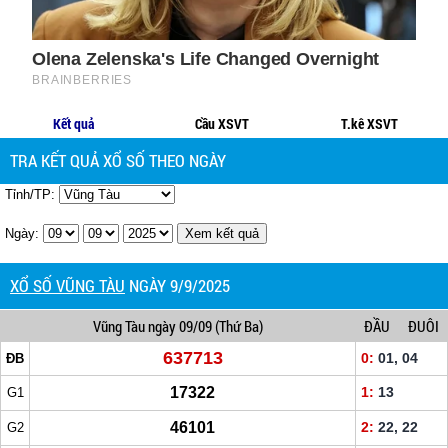
Kết quả
Cầu XSVT
T.kê XSVT
TRA KẾT QUẢ XỔ SỐ THEO NGÀY
Tỉnh/TP:
Ngày:
XỔ SỐ VŨNG TÀU
NGÀY 9/9/2025
Vũng Tàu
ngày 09/09
(Thứ Ba)
ĐẦU
ĐUÔI
637713
0:
01, 04
ĐB
17322
1:
13
G1
46101
2:
22, 22
G2