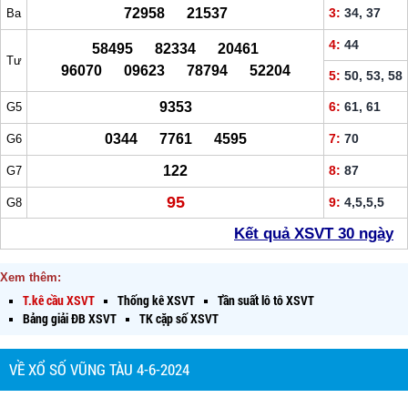
72958 21537
3:
34, 37
Ba
4:
44
58495 82334 20461
Tư
96070 09623 78794 52204
5:
50, 53, 58
9353
6:
61, 61
G5
0344 7761 4595
7:
70
G6
122
8:
87
G7
95
9:
4,5,5,5
G8
Kết quả XSVT 30 ngày
Xem thêm:
T.kê cầu XSVT
Thống kê XSVT
Tần suất lô tô XSVT
Bảng giải ĐB XSVT
TK cặp số XSVT
VỀ XỔ SỐ VŨNG TÀU 4-6-2024