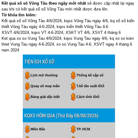
Kết quả xổ số Vũng Tàu theo ngày mới nhất
sẽ được cập nhật lại ngay
sau khi có kết quả xổ số Vũng Tàu mới nhất được đưa lên.
Từ khóa tìm kiếm:
Kết quả xổ số Vũng Tàu 4/6/2024, kqxs Vũng Tàu ngày 4/6, kq xổ số kiến
thiết Vũng Tàu ngày 4-6-2024, kqxs kiến thiết Vũng Tàu 4-6
XSVT 4/6/2024, kqxs VT 4-6-2024, XSKT VT 4/6, XSVT 4 tháng 6
Ket qua xo so Vung Tau 4/6/2024, kqxs Vung Tau ngay 4/6, kq xo so kien
thiet Vung Tau ngay 4-6-2024, xo so Vung Tau 4-6, XSVT ngay 4 thang 6
nam 2024
TIỆN ÍCH XỔ SỐ
Lịch mở thưởng
Thống kê cặp số
Quay số may mắn
T.kê tần suất lôtô
Bảng giải đặc biệt
Cách tính lôtô
KQXS HÔM QUA (Thứ Bảy 08/08/2026)
Miền Bắc
TP. HCM