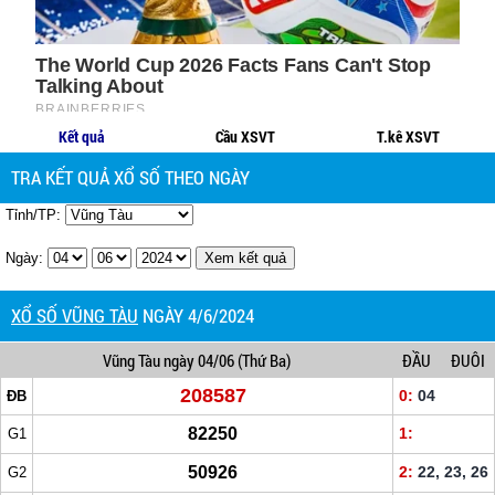
Kết quả
Cầu XSVT
T.kê XSVT
TRA KẾT QUẢ XỔ SỐ THEO NGÀY
Tỉnh/TP:
Ngày:
XỔ SỐ VŨNG TÀU
NGÀY 4/6/2024
Vũng Tàu
ngày 04/06
(Thứ Ba)
ĐẦU
ĐUÔI
208587
0:
04
ĐB
82250
1:
G1
50926
2:
22, 23, 26
G2