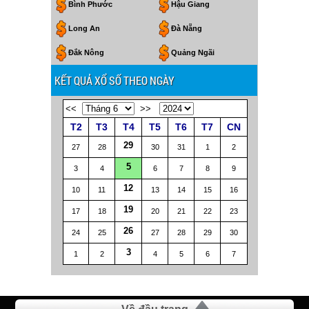
Bình Phước
Hậu Giang
Long An
Đà Nẵng
Đắk Nông
Quảng Ngãi
KẾT QUẢ XỔ SỐ THEO NGÀY
<<
>>
T2
T3
T4
T5
T6
T7
CN
29
27
28
30
31
1
2
5
3
4
6
7
8
9
12
10
11
13
14
15
16
19
17
18
20
21
22
23
26
24
25
27
28
29
30
3
1
2
4
5
6
7