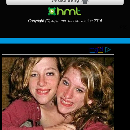
Về đầu trang
Copyright (C) kqxs.me- mobile version 2014
RSS