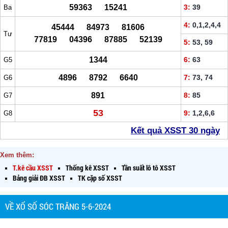
59363 15241
3:
39
Ba
4:
0,1,2,4,4
45444 84973 81606
Tư
77819 04396 87885 52139
5:
53, 59
1344
6:
63
G5
4896 8792 6640
7:
73, 74
G6
891
8:
85
G7
53
9:
1,2,6,6
G8
Kết quả XSST 30 ngày
Xem thêm:
T.kê cầu XSST
Thống kê XSST
Tần suất lô tô XSST
Bảng giải ĐB XSST
TK cặp số XSST
VỀ XỔ SỐ SÓC TRĂNG 5-6-2024