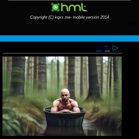
Copyright (C) kqxs.me- mobile version 2014
RSS