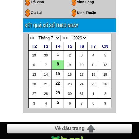
Trà Vinh
Vĩnh Long
Gia Lai
Ninh Thuận
KẾT QUẢ XỔ SỐ THEO NGÀY
<<
>>
T2
T3
T4
T5
T6
T7
CN
1
29
30
2
3
4
5
8
6
7
9
10
11
12
15
13
14
16
17
18
19
22
20
21
23
24
25
26
29
27
28
30
31
1
2
5
3
4
6
7
8
9
Về đầu trang