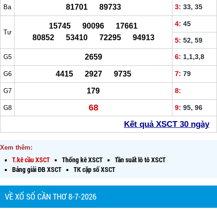
81701 89733
3:
33, 35
Ba
4:
45
15745 90096 17661
Tư
80852 53410 72295 94913
5:
52, 59
2659
6:
1,1,3,8
G5
4415 2927 9735
7:
79
G6
179
8:
G7
68
9:
95, 96
G8
Kết quả XSCT 30 ngày
Xem thêm:
T.kê cầu XSCT
Thống kê XSCT
Tần suất lô tô XSCT
Bảng giải ĐB XSCT
TK cặp số XSCT
VỀ XỔ SỐ CẦN THƠ 8-7-2026