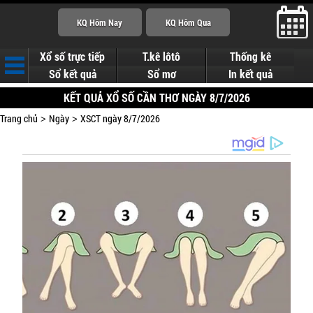
Xổ số trực tiếp
T.kê lôtô
Thống kê
Sổ kết quả
Sổ mơ
In kết quả
KẾT QUẢ XỔ SỐ CẦN THƠ NGÀY 8/7/2026
Trang chủ
Ngày
XSCT ngày 8/7/2026
>
>