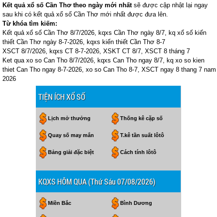
Kết quả xổ số Cần Thơ theo ngày mới nhất
sẽ được cập nhật lại ngay
sau khi có kết quả xổ số Cần Thơ mới nhất được đưa lên.
Từ khóa tìm kiếm:
Kết quả xổ số Cần Thơ 8/7/2026, kqxs Cần Thơ ngày 8/7, kq xổ số kiến
thiết Cần Thơ ngày 8-7-2026, kqxs kiến thiết Cần Thơ 8-7
XSCT 8/7/2026, kqxs CT 8-7-2026, XSKT CT 8/7, XSCT 8 tháng 7
Ket qua xo so Can Tho 8/7/2026, kqxs Can Tho ngay 8/7, kq xo so kien
thiet Can Tho ngay 8-7-2026, xo so Can Tho 8-7, XSCT ngay 8 thang 7 nam
2026
TIỆN ÍCH XỔ SỐ
Lịch mở thưởng
Thống kê cặp số
Quay số may mắn
T.kê tần suất lôtô
Bảng giải đặc biệt
Cách tính lôtô
KQXS HÔM QUA (Thứ Sáu 07/08/2026)
Miền Bắc
Bình Dương