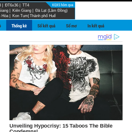
KQXS hôm qua
3
|
ĐT6x36
|
TT4
Giang
|
Kiên Giang
|
Đà Lạt (Lâm Đồng)
 Hòa
|
Kon Tum
|
Thành phố Huế
ô
Thống kê
Sổ kết quả
Sổ mơ
In kết quả