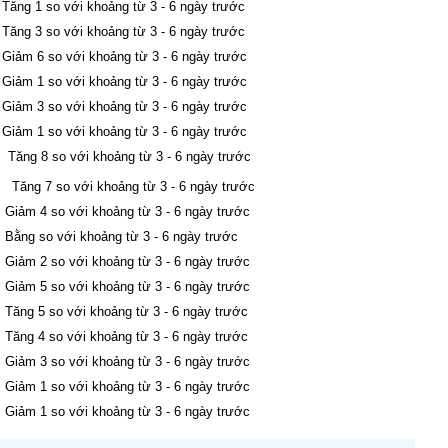
Tăng 1 so với khoảng từ 3 - 6 ngày trước
Tăng 3 so với khoảng từ 3 - 6 ngày trước
Giảm 6 so với khoảng từ 3 - 6 ngày trước
Giảm 1 so với khoảng từ 3 - 6 ngày trước
Giảm 3 so với khoảng từ 3 - 6 ngày trước
Giảm 1 so với khoảng từ 3 - 6 ngày trước
Tăng 8 so với khoảng từ 3 - 6 ngày trước
Tăng 7 so với khoảng từ 3 - 6 ngày trước
Giảm 4 so với khoảng từ 3 - 6 ngày trước
Bằng so với khoảng từ 3 - 6 ngày trước
Giảm 2 so với khoảng từ 3 - 6 ngày trước
Giảm 5 so với khoảng từ 3 - 6 ngày trước
Tăng 5 so với khoảng từ 3 - 6 ngày trước
Tăng 4 so với khoảng từ 3 - 6 ngày trước
Giảm 3 so với khoảng từ 3 - 6 ngày trước
Giảm 1 so với khoảng từ 3 - 6 ngày trước
Giảm 1 so với khoảng từ 3 - 6 ngày trước