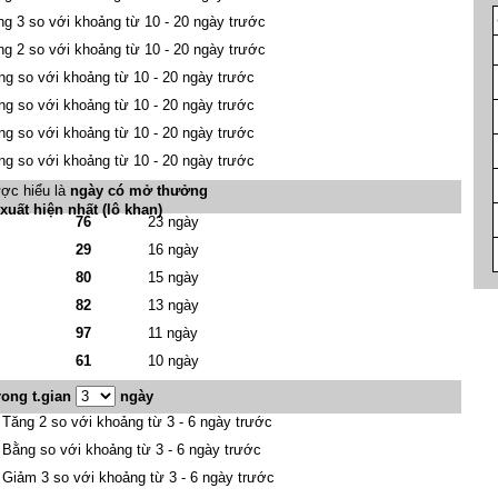
ng 3 so với khoảng từ 10 - 20 ngày trước
ng 2 so với khoảng từ 10 - 20 ngày trước
ng so với khoảng từ 10 - 20 ngày trước
ng so với khoảng từ 10 - 20 ngày trước
ng so với khoảng từ 10 - 20 ngày trước
ng so với khoảng từ 10 - 20 ngày trước
ợc hiểu là
ngày có mở thưởng
xuất hiện nhất (lô khan)
76
23 ngày
29
16 ngày
80
15 ngày
82
13 ngày
97
11 ngày
61
10 ngày
rong t.gian
ngày
Tăng 2 so với khoảng từ 3 - 6 ngày trước
Bằng so với khoảng từ 3 - 6 ngày trước
Giảm 3 so với khoảng từ 3 - 6 ngày trước