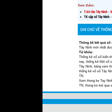
Xem thêm:
T.kê cầu Tây Ninh -
TK cặp số Tây Ninh 
GHI CHÚ VỀ THỐNG
Thống kê kết quả xổ 
Tây Ninh mới nhất đượ
Từ khóa:
Thống kê xổ số kiến t
nay, thống kê lôtô xổ
Tây Ninh, bảng xem th
thống kê xổ số Tây Ni
TN
Xem thong ke Tay Ninh
TN, thong ke ket qua 