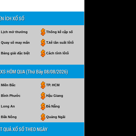
ỆN ÍCH XỔ SỐ
Lịch mở thưởng
Thống kê cặp số
Quay số may mắn
T.kê tần suất lôtô
Bảng giải đặc biệt
Cách tính lôtô
XS HÔM QUA (Thứ Bảy 08/08/2026)
Miền Bắc
TP. HCM
Bình Phước
Hậu Giang
Long An
Đà Nẵng
Đắk Nông
Quảng Ngãi
T QUẢ XỔ SỐ THEO NGÀY