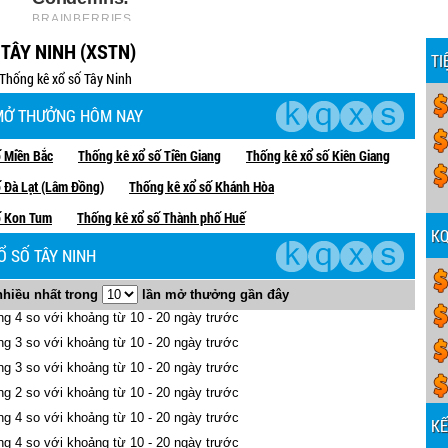
TÂY NINH (XSTN)
TI
Thống kê xổ số Tây Ninh
MỞ THƯỞNG HÔM NAY
ố Miền Bắc
Thống kê xổ số Tiền Giang
Thống kê xổ số Kiên Giang
 Đà Lạt (Lâm Đồng)
Thống kê xổ số Khánh Hòa
ố Kon Tum
Thống kê xổ số Thành phố Huế
KQ
Ổ SỐ TÂY NINH
nhiều nhất trong
lần mở thưởng gần đây
ng 4 so với khoảng từ 10 - 20 ngày trước
ng 3 so với khoảng từ 10 - 20 ngày trước
ng 3 so với khoảng từ 10 - 20 ngày trước
ng 2 so với khoảng từ 10 - 20 ngày trước
ng 4 so với khoảng từ 10 - 20 ngày trước
KẾ
ng 4 so với khoảng từ 10 - 20 ngày trước